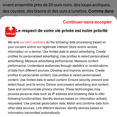
vivent ensemble près de 20 ours noirs, des loups arctiques,
des coyotes, des bisons et des ours à lunettes.
Comme dans
leur milieu naturel, ils nagent dans les étangs, grimpent aux
Continuer sans accepter
arbres et creusent leurs tanières comme ils le feraient
Le respect de votre vie privée est notre priorité
dans leur forêt.
We and
our (447) partners
do the following data processing based on
your consent and/or our legitimate interest: Store and/or access
information on a device; Use limited data to select advertising; Create
profiles for personalised advertising; Use profiles to select personalised
advertising; Measure advertising performance; Measure content
performance; Understand audiences through statistics or combinations
of data from different sources; Develop and improve services; Create
profiles to personalise content; Use profiles to select personalised
content; Use limited data to select content; Ensure security, prevent and
detect fraud, and fix errors; Deliver and present advertising and content;
Save and communicate privacy choices. These technologies may
process personal data such as IP address and browsing data to offer
following functionalities: Identify devices based on information actively
requested; Use precise geolocation data; Match and combine data from
other data sources; Link different devices; Identify devices based on
information transmitted automatically.