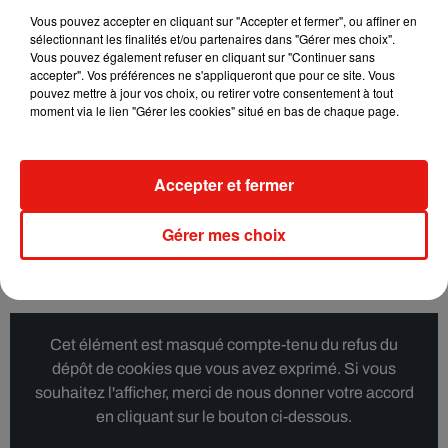
Crédit :
THOIRY
Vous pouvez accepter en cliquant sur "Accepter et fermer", ou affiner en
sélectionnant les finalités et/ou partenaires dans "Gérer mes choix".
La tyrolienne au-dessus des lions
Vous pouvez également refuser en cliquant sur "Continuer sans
accepter". Vos préférences ne s'appliqueront que pour ce site. Vous
pouvez mettre à jour vos choix, ou retirer votre consentement à tout
Elle donne la possibilité aux plus téméraires d’observer d’en
moment via le lien "Gérer les cookies" situé en bas de chaque page.
haut les lions qui vivent dans le safari.
La tyrolienne fait 500
mètres de long et 20 mètres de hauteur à son point le plus
haut.
Accepter et fermer
Les sensations fortes sont garanties. Les plus petits pourront
s’essayer à la mini-tyrolienne disponible également dans le
Gérer mes choix
parc en attendant d’être suffisamment grand pour tester la
grande tyrolienne.
Cet élément est masqué compte-tenu du refus du
dépôt de cookies que vous avez exprimé. Si vous
souhaitez l'afficher, merci de nous donner votre accord
en cliquant sur le bouton ci-dessous.