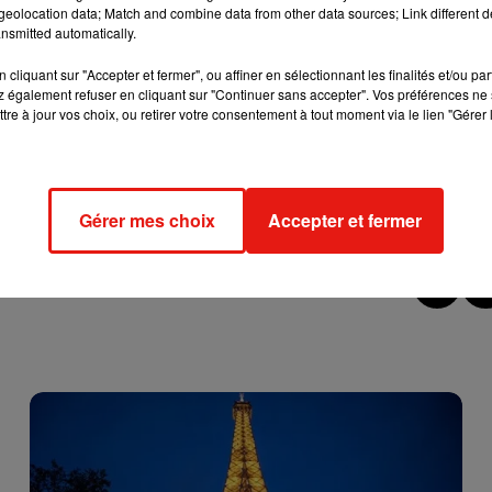
ry-Claye
à partir de 22h45. Mise en place de bus et renfort des
eolocation data; Match and combine data from other data sources; Link different de
nsmitted automatically.
cliquant sur "Accepter et fermer", ou affiner en sélectionnant les finalités et/ou pa
 également refuser en cliquant sur "Continuer sans accepter". Vos préférences ne 
nn Saint-Lazare et
Chelles
Gournay et entre Haussmann Saint-
tre à jour vos choix, ou retirer votre consentement à tout moment via le lien "Gérer 
un et Montereau via Héricy.
Gérer mes choix
Accepter et fermer