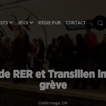
STS
JEUX
RÉGIE PUB
CONTACT
 de RER et Transilien 
grève
Crédit image:
DR