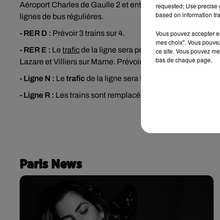
Aéroport Charles de Gaulle 2 et entre Gare du Nord et
Mit
requested; Use precise g
based on information tra
lignes de bus régulières.
- RER D :
Prévoir 3 trains sur 4.
Vous pouvez accepter en 
mes choix". Vous pouvez
- RER E :
Le
trafic
de la ligne sera perturbé entre Haussma
ce site. Vous pouvez met
bas de chaque page.
Lazare et Villiers sur Marne. Prévoir 7 trains sur 10.
- Ligne N :
Le
trafic
de la ligne sera fortement perturbé.
- Ligne R :
Les trains sont remplacés par des
bus
entre Mel
Paris News