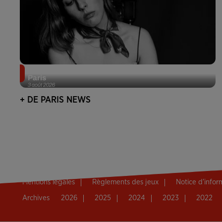
Netflix lance un immense Book Festival gratuit à
Paris
3 août 2026
+ DE PARIS NEWS
Mentions légales
Règlements des jeux
Notice d’info
Archives
2026
2025
2024
2023
2022