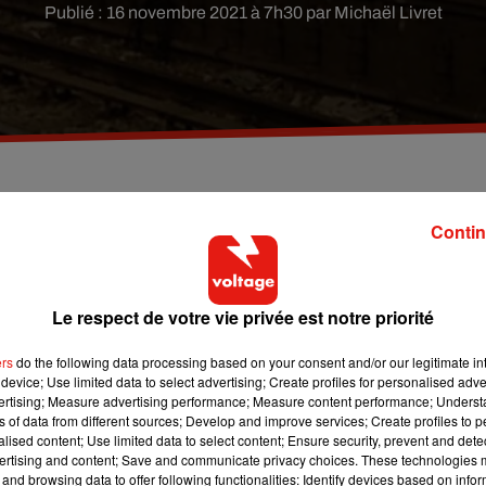
Publié : 16 novembre 2021 à 7h30 par Michaël Livret
 préavis déposé pour la journée du 17 novembre. Le
Contin
le des salaires.
Le respect de votre vie privée est notre priorité
ent de
grève
est prévu mercredi
17 novembre
dans les
transpor
gnes N et R seront impactées. Les
cheminots
demandent une
ers
do the following data processing based on your consent and/or our legitimate int
device; Use limited data to select advertising; Create profiles for personalised adver
vertising; Measure advertising performance; Measure content performance; Unders
F
à partir de 17 heures ce mardi. Selon les
prévisions
, le trafic s
ns of data from different sources; Develop and improve services; Create profiles to 
alised content; Use limited data to select content; Ensure security, prevent and detect
ertising and content; Save and communicate privacy choices. These technologies
ains sur 4 en heures creuses. Aucun train entre Gare du Nord et
and browsing data to offer following functionalities: Identify devices based on infor