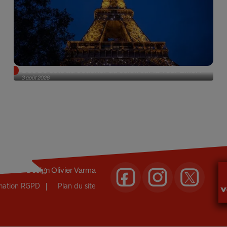
Des DJ sets au coucher du soleil sur la Tour Eiffel !
3 août 2026
Design
Olivier Varma
rmation RGPD
Plan du site