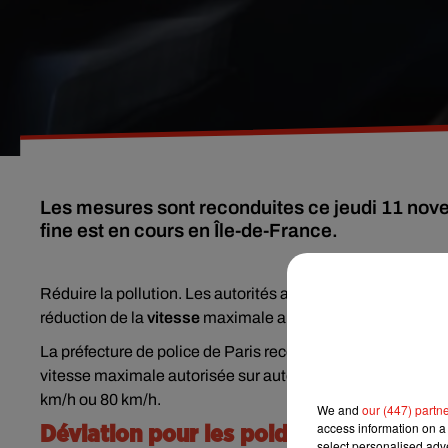
Les mesures sont reconduites ce jeudi 11 nove
fine est en cours en Île-de-France.
Réduire la pollution. Les autorités administratives ont dé
réduction de la
vitesse
maximale autorisée.
La préfecture de police de Paris reconduit donc les mesure
vitesse maximale autorisée sur autoroutes, 90 km/h sur les
km/h ou 80 km/h.
We and
our (447) partn
access information on a 
Déviation pour les poids-lourds
select personalised ad