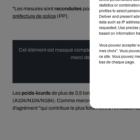
statistics or combinatio
"Les mesures sont
reconduites
pour la journée du 11 nove
profiles to select person
préfecture de police
(PP).
Deliver and present adv
data such as IP address 
requested; Use precise g
based on information tra
Vous pouvez accepter en 
Cet élément est masqué compte-tenu du refus du dépôt d
mes choix". Vous pouvez
ce site. Vous pouvez met
merci de nous donner votre acco
bas de chaque page.
Affi
Les
poids-lourds
de plus de 3,5 tonnes doivent, eux, obli
(A104/N104/N184). Comme mercredi, la PP interdit égalemen
d'agrément "qui contribue le plus fortement à l'émission d