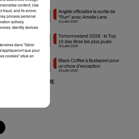
personalise content; Use
 fraud, and fix errors;
Angèle officialise la sortie de
 may process personal
"Run" avec Amelie Lens
mation actively
31 juillet 2026
vices; Identify devices
Tomorrowland 2026 : le Top
10 des titres les plus joués
rtenaires dans "Gérer
30 juillet 2026
s'appliqueront que pour
les cookies" situé en
Black Coffee à Budapest pour
un show d'exception
29 juillet 2026
+ DE MUSIQUE