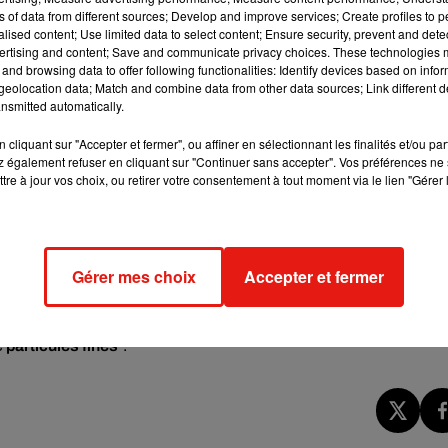
ns of data from different sources; Develop and improve services; Create profiles to 
mbre de 5h30 à 23h59", a indiqué mercredi sur Twitter la
alised content; Use limited data to select content; Ensure security, prevent and detect
ertising and content; Save and communicate privacy choices. These technologies
and browsing data to offer following functionalities: Identify devices based on infor
eolocation data; Match and combine data from other data sources; Link different de
nsmitted automatically.
cliquant sur "Accepter et fermer", ou affiner en sélectionnant les finalités et/ou pa
e cookies que vous avez exprimé. Si vous souhaitez l'afficher,
 également refuser en cliquant sur "Continuer sans accepter". Vos préférences ne 
tre à jour vos choix, ou retirer votre consentement à tout moment via le lien "Gérer 
rd en cliquant sur le bouton ci-dessous.
cher l'élément
Gérer mes choix
Accepter et fermer
gatoirement contourner la zone par la rocade
francilienne
t l'utilisation du chauffage individuel au bois d'appoint ou
e
particules
fines
".