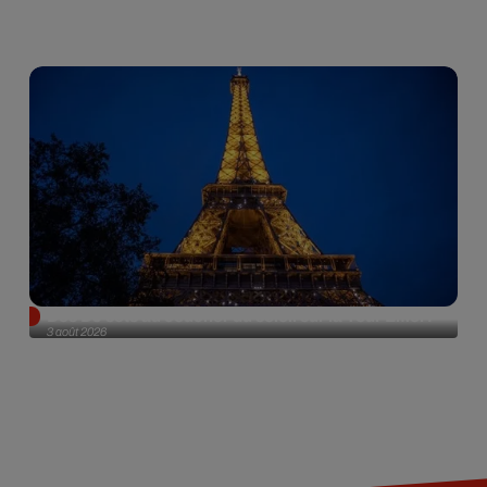
Des DJ sets au coucher du soleil sur la Tour Eiffel !
3 août 2026