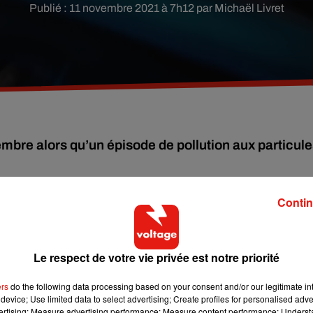
Publié : 11 novembre 2021 à 7h12 par Michaël Livret
mbre alors qu’un épisode de pollution aux particul
Contin
cidé
l'interdiction
du chauffage individuel au bois, ainsi que la
s de réduction de 20 km/h de la vitesse autorisée soit
110 km/h
Le respect de votre vie privée est notre priorité
 routes limitées à 110 km/h et 70 km/h sur celles limitées à 90
ers
do the following data processing based on your consent and/or our legitimate int
device; Use limited data to select advertising; Create profiles for personalised adver
vertising; Measure advertising performance; Measure content performance; Unders