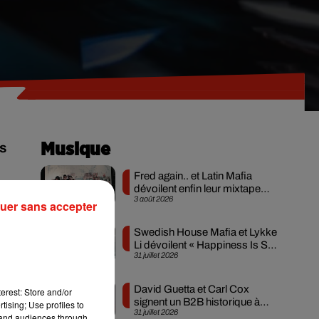
es
Musique
Fred again.. et Latin Mafia
dévoilent enfin leur mixtape
3 août 2026
créée en...
uer sans accepter
Swedish House Mafia et Lykke
Li dévoilent « Happiness Is So
la
31 juillet 2026
Sad »
David Guetta et Carl Cox
erest: Store and/or
signent un B2B historique à
tising; Use profiles to
31 juillet 2026
Ibiza
tand audiences through