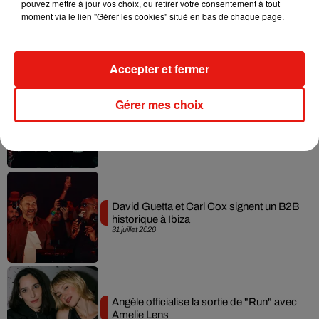
pouvez mettre à jour vos choix, ou retirer votre consentement à tout
moment via le lien "Gérer les cookies" situé en bas de chaque page.
Fred again.. et Latin Mafia dévoilent enfin
leur mixtape créée en...
3 août 2026
Accepter et fermer
Gérer mes choix
Swedish House Mafia et Lykke Li
dévoilent « Happiness Is So Sad »
31 juillet 2026
David Guetta et Carl Cox signent un B2B
historique à Ibiza
31 juillet 2026
Angèle officialise la sortie de "Run" avec
Amelie Lens