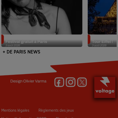
Netflix lance un immense Book
Des DJ sets au
Festival gratuit à Paris
Tour Eiffel !
3 août 2026
3 août 2026
+ DE PARIS NEWS
Design
Olivier Varma
Mentions légales
Règlements des jeux