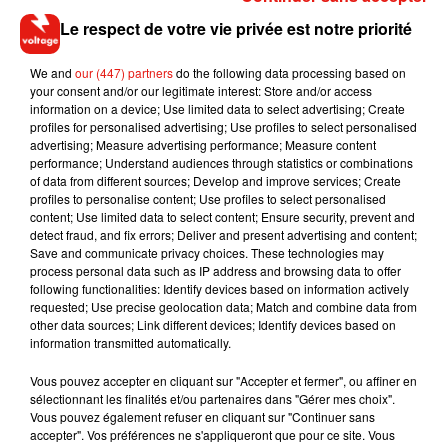
Le respect de votre vie privée est notre priorité
We and
our (447) partners
do the following data processing based on
your consent and/or our legitimate interest: Store and/or access
information on a device; Use limited data to select advertising; Create
profiles for personalised advertising; Use profiles to select personalised
La journée du dimanche 29 mai est classée noire dans le
advertising; Measure advertising performance; Measure content
sens des retours.
performance; Understand audiences through statistics or combinations
Crédit :
Bison Futé
of data from different sources; Develop and improve services; Create
profiles to personalise content; Use profiles to select personalised
content; Use limited data to select content; Ensure security, prevent and
detect fraud, and fix errors; Deliver and present advertising and content;
Save and communicate privacy choices. These technologies may
Musique
process personal data such as IP address and browsing data to offer
following functionalities: Identify devices based on information actively
requested; Use precise geolocation data; Match and combine data from
other data sources; Link different devices; Identify devices based on
Il y a 10 ans, DJ Snake changeait de
information transmitted automatically.
dimension avec son premier...
6 août 2026
Vous pouvez accepter en cliquant sur "Accepter et fermer", ou affiner en
sélectionnant les finalités et/ou partenaires dans "Gérer mes choix".
Vous pouvez également refuser en cliquant sur "Continuer sans
accepter". Vos préférences ne s'appliqueront que pour ce site. Vous