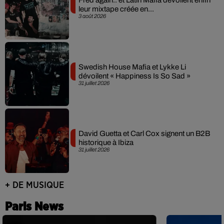
Fred again.. et Latin Mafia dévoilent enfin
leur mixtape créée en...
3 août 2026
Swedish House Mafia et Lykke Li
dévoilent « Happiness Is So Sad »
31 juillet 2026
David Guetta et Carl Cox signent un B2B
historique à Ibiza
31 juillet 2026
+ DE MUSIQUE
Paris News