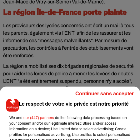
Jean-Macé de Vitry-sur-Seine (Val-de-Marne).
La région Île-de-France porte plainte
Les proviseurs des lycées concernés ont écrit un mail à tous
les parents, également via l'ENT, afin de les rassurer et les
informer de ces "messages malveillants". Par mesure de
précaution, les contrôles à l'entrée des établissements vont
être renforcés
La région a mobilisé ses dix brigades régionales de sécurité
pour aider les forces de police à mener les levées de doutes.
L'ENT "a été entièrement suspendu, personne n'y a accès",
précise le Conseil régional d'Île-de-France dans un
Continuer sans accepter
communiqué.
Le respect de votre vie privée est notre priorité
La région Île-de-France a porté plainte auprès de la section
cybercriminalité du parquet de Paris. Sa présidente, Valérie
We and
our (447) partners
do the following data processing based on
Pécresse, "souhaite que les auteurs soient rapidement
your consent and/or our legitimate interest: Store and/or access
information on a device; Use limited data to select advertising; Create
identifiés et sévèrement sanctionnés".
profiles for personalised advertising; Use profiles to select personalised
Ce n'est pas la première fois que des lycées de la région
advertising; Measure advertising performance; Measure content