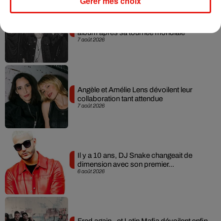
Gérer mes choix
RÜFÜS DU SOL annonce un nouvel
album après sa tournée mondiale
7 août 2026
Angèle et Amélie Lens dévoilent leur
collaboration tant attendue
7 août 2026
Il y a 10 ans, DJ Snake changeait de
dimension avec son premier...
6 août 2026