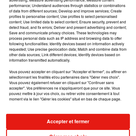
performance; Understand audiences through statistics or combinations
parisienne sont visés par des menaces ou des alertes à la
of data from different sources; Develop and improve services; Create
bombe. À l'automne 2023,
une "vague" de canulars
avait
profiles to personalise content; Use profiles to select personalised
perturbé le quotidien des établissements scolaires, de
content; Use limited data to select content; Ensure security, prevent and
detect fraud, and fix errors; Deliver and present advertising and content;
certains aéroports comme de nombreux lieux de culture,
Save and communicate privacy choices. These technologies may
dont le château de Versailles évacué une dizaine de fois.
process personal data such as IP address and browsing data to offer
following functionalities: Identify devices based on information actively
requested; Use precise geolocation data; Match and combine data from
other data sources; Link different devices; Identify devices based on
Cet élément est masqué compte-tenu du refus du
information transmitted automatically.
dépôt de cookies que vous avez exprimé. Si vous
Vous pouvez accepter en cliquant sur "Accepter et fermer", ou affiner en
souhaitez l'afficher, merci de nous donner votre accord
sélectionnant les finalités et/ou partenaires dans "Gérer mes choix".
en cliquant sur le bouton ci-dessous.
Vous pouvez également refuser en cliquant sur "Continuer sans
accepter". Vos préférences ne s'appliqueront que pour ce site. Vous
pouvez mettre à jour vos choix, ou retirer votre consentement à tout
Afficher l'élément
moment via le lien "Gérer les cookies" situé en bas de chaque page.
Accepter et fermer
Musique