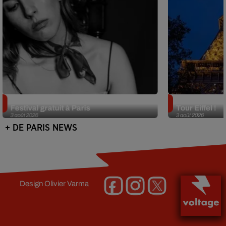
Netflix lance un immense Book
Des DJ sets au
Festival gratuit à Paris
Tour Eiffel !
3 août 2026
3 août 2026
+ DE PARIS NEWS
Design
Olivier Varma