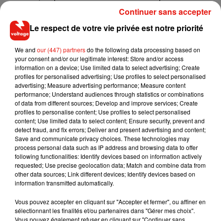
groupe.
Continuer sans accepter
Le respect de votre vie privée est notre priorité
Cet élément est masqué compte-tenu du refus du
We and
our (447) partners
do the following data processing based on
dépôt de cookies que vous avez exprimé. Si vous
your consent and/or our legitimate interest: Store and/or access
information on a device; Use limited data to select advertising; Create
souhaitez l'afficher, merci de nous donner votre accord
profiles for personalised advertising; Use profiles to select personalised
en cliquant sur le bouton ci-dessous.
advertising; Measure advertising performance; Measure content
performance; Understand audiences through statistics or combinations
of data from different sources; Develop and improve services; Create
Afficher l'élément
profiles to personalise content; Use profiles to select personalised
content; Use limited data to select content; Ensure security, prevent and
detect fraud, and fix errors; Deliver and present advertising and content;
Save and communicate privacy choices. These technologies may
process personal data such as IP address and browsing data to offer
following functionalities: Identify devices based on information actively
Musique
requested; Use precise geolocation data; Match and combine data from
other data sources; Link different devices; Identify devices based on
information transmitted automatically.
Il y a 10 ans, DJ Snake changeait de
Vous pouvez accepter en cliquant sur "Accepter et fermer", ou affiner en
dimension avec son premier...
sélectionnant les finalités et/ou partenaires dans "Gérer mes choix".
6 août 2026
Vous pouvez également refuser en cliquant sur "Continuer sans