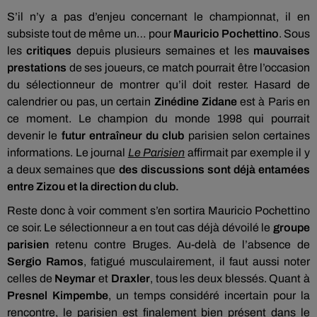
S’il n’y a pas d’enjeu concernant le championnat, il en
subsiste tout de même un… pour
Mauricio Pochettino
. Sous
les
critiques
depuis plusieurs semaines et les
mauvaises
prestations
de ses joueurs, ce match pourrait être l’occasion
du sélectionneur de montrer qu’il doit rester. Hasard de
calendrier ou pas, un certain
Zinédine Zidane
est à Paris en
ce moment. Le champion du monde 1998 qui pourrait
devenir le
futur entraîneur du club
parisien selon certaines
informations. Le journal
Le Parisien
affirmait par exemple il y
a deux semaines que
des discussions sont déjà entamées
entre Zizou et la direction du club.
Reste donc à voir comment s’en sortira Mauricio Pochettino
ce soir. Le sélectionneur a en tout cas déjà dévoilé le
groupe
parisien
retenu contre Bruges. Au-delà de l’absence de
Sergio Ramos
, fatigué musculairement, il faut aussi noter
celles de
Neymar
et
Draxler
, tous les deux blessés. Quant à
Presnel Kimpembe
, un temps considéré incertain pour la
rencontre, le parisien est finalement bien présent dans le