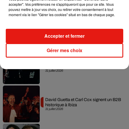
accepter". Vos préférences ne s'appliqueront que pour ce site. Vous
pouvez mettre à jour vos choix, ou retirer votre consentement à tout
moment via le lien "Gérer les cookies" situé en bas de chaque page.
Fred again.. et Latin Mafia dévoilent enfin
leur mixtape créée en...
3 août 2026
Accepter et fermer
Gérer mes choix
Swedish House Mafia et Lykke Li
dévoilent « Happiness Is So Sad »
31 juillet 2026
David Guetta et Carl Cox signent un B2B
historique à Ibiza
31 juillet 2026