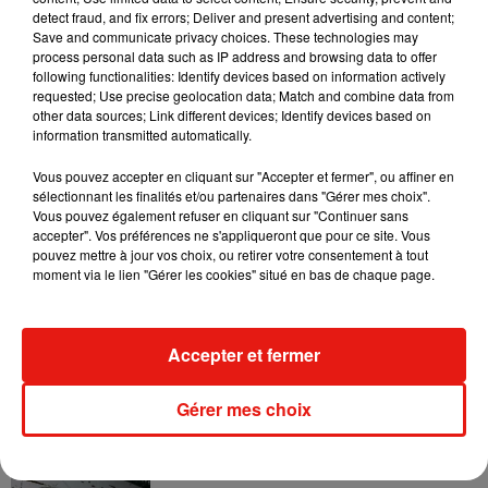
cynophiles pour renifler le colis et, en 10-15 minutes, lever le
detect fraud, and fix errors; Deliver and present advertising and content;
doute et pouvoir les sortir ». À noter que ce dispositif est déjà
Save and communicate privacy choices. These technologies may
process personal data such as IP address and browsing data to offer
en place depuis 2021 mais peine à démontrer son efficacité.
following functionalities: Identify devices based on information actively
L’intelligence artificielle pourrait également jouer un rôle
requested; Use precise geolocation data; Match and combine data from
majeur dans la nouvelle doctrine de gestion de ces incidents,
other data sources; Link different devices; Identify devices based on
information transmitted automatically.
Valérie Pécresse espère pouvoir y faire appel pour « repérer
les colis suspects avec des caméras, afin d’éviter de bloquer
Vous pouvez accepter en cliquant sur "Accepter et fermer", ou affiner en
les rames pendant des heures ».
sélectionnant les finalités et/ou partenaires dans "Gérer mes choix".
Vous pouvez également refuser en cliquant sur "Continuer sans
accepter". Vos préférences ne s'appliqueront que pour ce site. Vous
pouvez mettre à jour vos choix, ou retirer votre consentement à tout
moment via le lien "Gérer les cookies" situé en bas de chaque page.
Musique
Accepter et fermer
RÜFÜS DU SOL annonce un nouvel
album après sa tournée mondiale
Gérer mes choix
7 août 2026