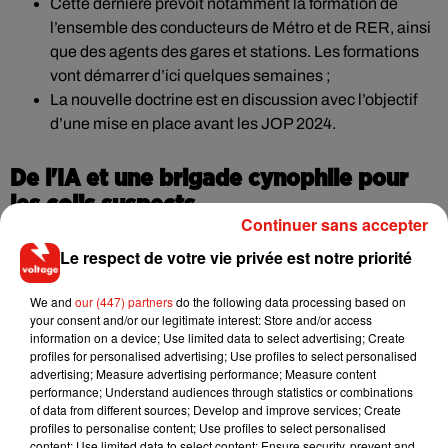
Cette dernière prévoit notamment la formation de
l’ensemble des conducteurs de Métro et de RER, ainsi
que des agents des gares et stations. Les formations
vont démarrer d’ici quelques semaines ;
La nouvelle doctrine est en discussion avec l’objectif
d’une mise en place avant les JOP 2024.
De l'IA et une brigade cynophile pour
les colis suspects
Continuer sans accepter
Le respect de votre vie privée est notre priorité
Comme pour ce changement de prise en charge des
individus ayant fait un malaise, Valérie Pécresse s’inspire de
We and
our (447) partners
do the following data processing based on
ce qui se fait à l’étranger. Néanmoins, la France étant en plan
your consent and/or our legitimate interest: Store and/or access
Vigipirate « sécurité renforcée – risque attenant », déposer
information on a device; Use limited data to select advertising; Create
profiles for personalised advertising; Use profiles to select personalised
un colis suspect sur le quai après l’avoir sorti de la rame est
advertising; Measure advertising performance; Measure content
tout simplement impossible. Ainsi, afin de désengorger tant
performance; Understand audiences through statistics or combinations
que possible le trafic lorsque cet incident se présente, la
of data from different sources; Develop and improve services; Create
profiles to personalise content; Use profiles to select personalised
présidente de région affirme « mettre en place des brigades
content; Use limited data to select content; Ensure security, prevent and