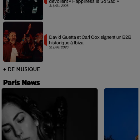
dévoilent « Happiness Is So Sad »
31 juillet 2026
David Guetta et Carl Cox signent un B2B
historique à Ibiza
31 juillet 2026
+ DE MUSIQUE
Paris News