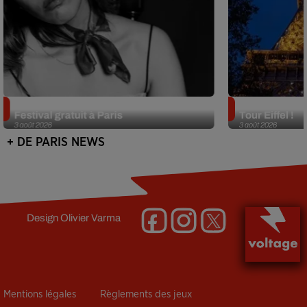
Netflix lance un immense Book
Des DJ sets au
Festival gratuit à Paris
Tour Eiffel !
3 août 2026
3 août 2026
+ DE PARIS NEWS
Design
Olivier Varma
Mentions légales
Règlements des jeux