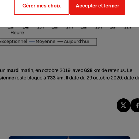
Gérer mes choix
Accepter et fermer
 un
mardi
matin, en octobre 2019, avec
628 km
de retenus. Le
isienne
reste bloqué à
733 km
. Il date du 29 octobre 2020, date d