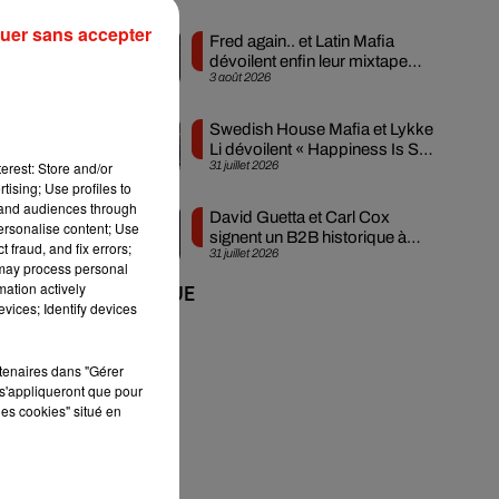
uer sans accepter
s.
Fred again.. et Latin Mafia
dévoilent enfin leur mixtape
3 août 2026
créée en...
Swedish House Mafia et Lykke
Li dévoilent « Happiness Is So
erest: Store and/or
31 juillet 2026
Sad »
tising; Use profiles to
tand audiences through
David Guetta et Carl Cox
personalise content; Use
signent un B2B historique à
 fraud, and fix errors;
31 juillet 2026
Ibiza
 may process personal
mation actively
+ DE MUSIQUE
vices; Identify devices
rtenaires dans "Gérer
s'appliqueront que pour
les cookies" situé en