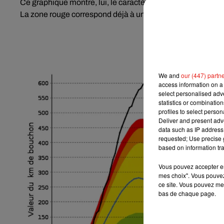
Ce graphique montre, lui, le caractère
hors norme
de la s
La zone rouge correspond déjà à une situation «exception
We and
our (447) partn
access information on a 
select personalised ad
statistics or combinatio
profiles to select person
Deliver and present adv
data such as IP address 
requested; Use precise g
based on information tra
Vous pouvez accepter en 
mes choix". Vous pouvez
ce site. Vous pouvez met
bas de chaque page.