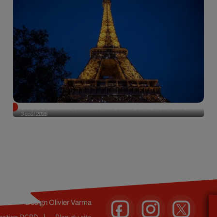
Des DJ sets au coucher du soleil sur la Tour Eiffel !
3 août 2026
Design
Olivier Varma