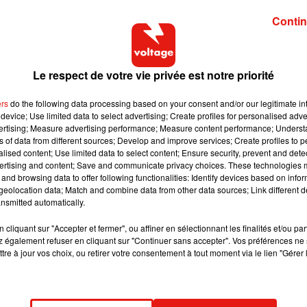
ituation. La courbe bleue représente le total moyen de bouchons.
Contin
nelle». La
courbe
noire du jour se situe très largement au-dessu
Le respect de votre vie privée est notre priorité
ers
do the following data processing based on your consent and/or our legitimate int
device; Use limited data to select advertising; Create profiles for personalised adver
vertising; Measure advertising performance; Measure content performance; Unders
ns of data from different sources; Develop and improve services; Create profiles to 
alised content; Use limited data to select content; Ensure security, prevent and detect
ertising and content; Save and communicate privacy choices. These technologies
and browsing data to offer following functionalities: Identify devices based on infor
eolocation data; Match and combine data from other data sources; Link different de
nsmitted automatically.
cliquant sur "Accepter et fermer", ou affiner en sélectionnant les finalités et/ou pa
 également refuser en cliquant sur "Continuer sans accepter". Vos préférences ne 
tre à jour vos choix, ou retirer votre consentement à tout moment via le lien "Gérer 