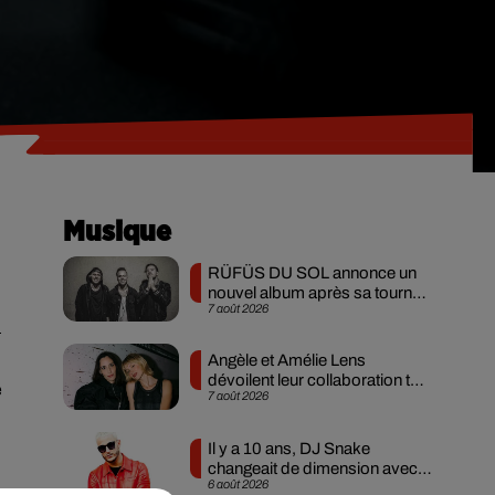
Musique
RÜFÜS DU SOL annonce un
nouvel album après sa tournée
7 août 2026
mondiale
n
Angèle et Amélie Lens
dévoilent leur collaboration tant
e
7 août 2026
attendue
Il y a 10 ans, DJ Snake
changeait de dimension avec
6 août 2026
son premier...