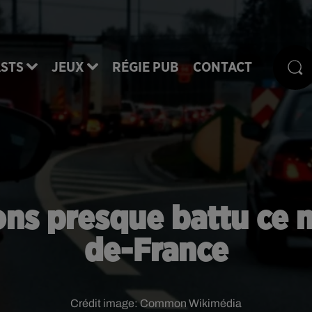
STS
JEUX
RÉGIE PUB
CONTACT
s presque battu ce m
de-France
Crédit image:
Common Wikimédia