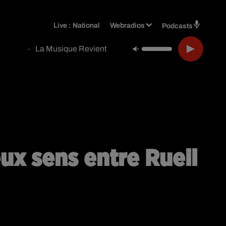
Live :
National
Webradios
Podcasts
La Musique Revient
-
ux sens entre Rueil