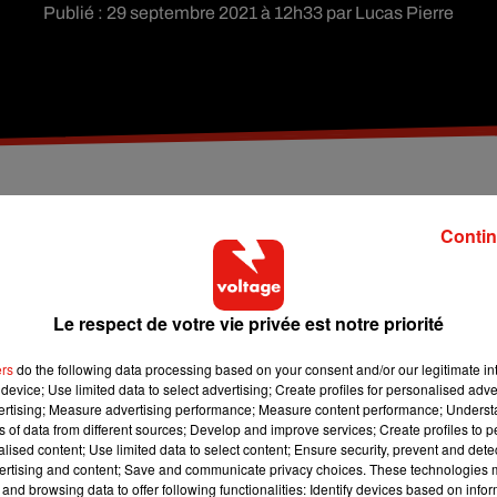
Publié : 29 septembre 2021 à 12h33 par Lucas Pierre
entre Rueil-Malmaison et Vélizy-Villacoublay pour u
Contin
ée de fermeture reste également indéterminée. On
Le respect de votre vie privée est notre priorité
 deux sens.
ers
do the following data processing based on your consent and/or our legitimate int
 Le site Sytadin assure ce mercredi 29 septembre que
device; Use limited data to select advertising; Create profiles for personalised adver
l'A86 Dup
vertising; Measure advertising performance; Measure content performance; Unders
Vélizy-Villacoublay
. La
durée de la fermeture est pour le mom
ns of data from different sources; Develop and improve services; Create profiles to 
alised content; Use limited data to select content; Ensure security, prevent and detect
ertising and content; Save and communicate privacy choices. These technologies
ils : si vous avez besoin de
rejoindre Nanterre depuis Versaill
and browsing data to offer following functionalities: Identify devices based on infor