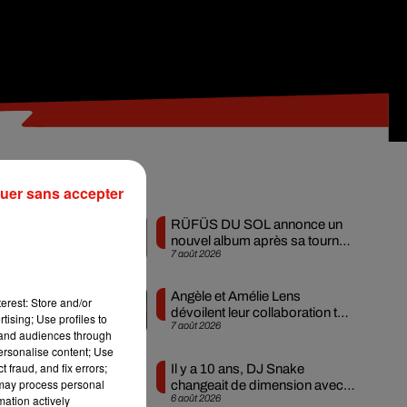
ne
Musique
uer sans accepter
RÜFÜS DU SOL annonce un
nouvel album après sa tournée
7 août 2026
mondiale
Angèle et Amélie Lens
erest: Store and/or
dévoilent leur collaboration tant
tising; Use profiles to
lex
7 août 2026
attendue
tand audiences through
ent
personalise content; Use
 fraud, and fix errors;
Il y a 10 ans, DJ Snake
 may process personal
changeait de dimension avec
es
,
6 août 2026
mation actively
son premier...