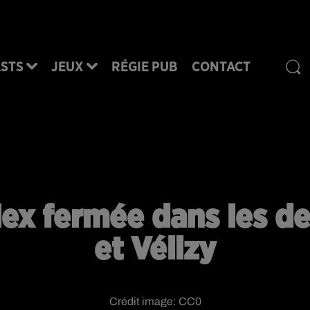
STS
JEUX
RÉGIE PUB
CONTACT
lex fermée dans les de
et Vélizy
Crédit image:
CC0