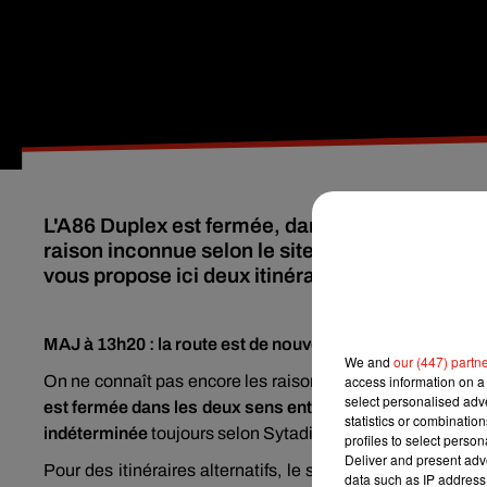
L'A86 Duplex est fermée, dans les deux sens, 
raison inconnue selon le site Sytadin. La dur
vous propose ici deux itinéraires alternatifs.
MAJ à 13h20 : la route est de nouveau ouverte, dans les
We and
our (447) partn
On ne connaît pas encore les raisons de cette fermeture.
access information on a 
select personalised ad
est fermée dans les deux sens entre Rueil-Malmaison et 
statistics or combinatio
indéterminée
toujours selon Sytadin.
profiles to select person
Deliver and present adv
Pour des itinéraires alternatifs, le site donne deux conse
data such as IP address 