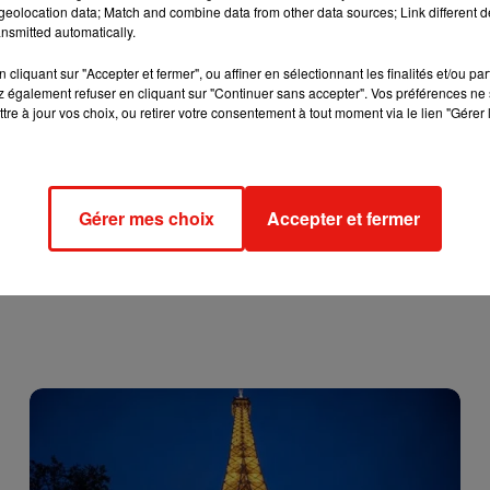
joindre Vélizy-Villacoublay depuis Rueil-Malmaison
, il faut sui
eolocation data; Match and combine data from other data sources; Link different de
nsmitted automatically.
is par l'A14.
cliquant sur "Accepter et fermer", ou affiner en sélectionnant les finalités et/ou pa
 également refuser en cliquant sur "Continuer sans accepter". Vos préférences ne 
tre à jour vos choix, ou retirer votre consentement à tout moment via le lien "Gérer 
Gérer mes choix
Accepter et fermer