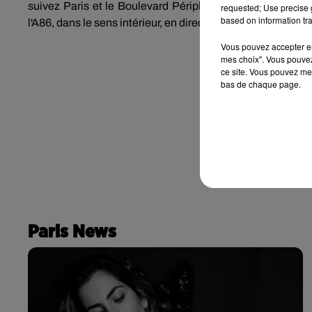
suivez Paris et le Boulevard Périphérique Nord. Pour
re
requested; Use precise g
based on information tra
l'A86, dans le sens intérieur, en direction de Nanterre et Par
Vous pouvez accepter en 
mes choix". Vous pouvez
ce site. Vous pouvez met
bas de chaque page.
Paris News