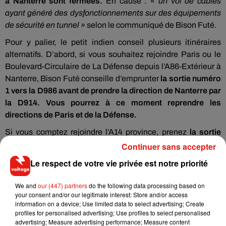
à Nanterre sont fermées.
En cause :
« un vol de câbles
ayant généré des dysfonctionnements sur des équipements
de sécurité en tunnel »
selon le communiqué de Bison Futé.
Pour y palier, le petit indien conseil plusieurs itinéraires
alternatifs. D’abord, si vous souhaitez rejoindre Paris ou le
Boulevard-Circulaire de La Défense depuis l’A86-Extérieur à
Nanterre, Bison Futé conseille d’emprunter
la sortie numéro
1 vers la D986 avant de prendre la direction de Nanterre par
la D914. Vous pourrez à ce moment reprendre les
directions de Paris et de la Défense.
Si vous comptez rejoindre l’A14 province, prenez
la sortie
numéro 1 vers la D986 avant de prendre la direction de
Continuer sans accepter
Nanterre et de retrouver les directions de Rouen et Poissy.
Le respect de votre vie privée est notre priorité
We and
our (447) partners
do the following data processing based on
your consent and/or our legitimate interest: Store and/or access
information on a device; Use limited data to select advertising; Create
Musique
profiles for personalised advertising; Use profiles to select personalised
advertising; Measure advertising performance; Measure content