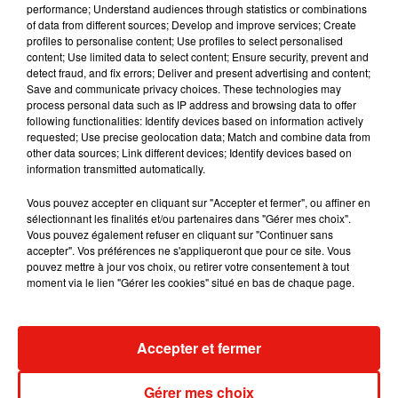
performance; Understand audiences through statistics or combinations
of data from different sources; Develop and improve services; Create
Fred again.. et Latin Mafia dévoilent enfin
profiles to personalise content; Use profiles to select personalised
leur mixtape créée en...
content; Use limited data to select content; Ensure security, prevent and
3 août 2026
detect fraud, and fix errors; Deliver and present advertising and content;
Save and communicate privacy choices. These technologies may
process personal data such as IP address and browsing data to offer
following functionalities: Identify devices based on information actively
requested; Use precise geolocation data; Match and combine data from
Swedish House Mafia et Lykke Li
other data sources; Link different devices; Identify devices based on
dévoilent « Happiness Is So Sad »
information transmitted automatically.
31 juillet 2026
Vous pouvez accepter en cliquant sur "Accepter et fermer", ou affiner en
sélectionnant les finalités et/ou partenaires dans "Gérer mes choix".
Vous pouvez également refuser en cliquant sur "Continuer sans
accepter". Vos préférences ne s'appliqueront que pour ce site. Vous
David Guetta et Carl Cox signent un B2B
pouvez mettre à jour vos choix, ou retirer votre consentement à tout
historique à Ibiza
moment via le lien "Gérer les cookies" situé en bas de chaque page.
31 juillet 2026
Accepter et fermer
Angèle officialise la sortie de "Run" avec
Gérer mes choix