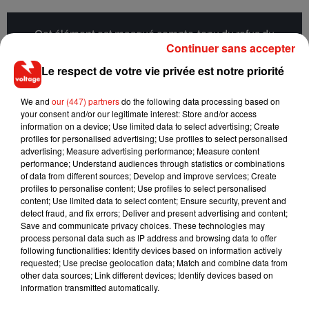
Cet élément est masqué compte-tenu du refus du
Continuer sans accepter
dépôt de cookies que vous avez exprimé. Si vous
souhaitez l'afficher, merci de nous donner votre accord
Le respect de votre vie privée est notre priorité
en cliquant sur le bouton ci-dessous.
We and
our (447) partners
do the following data processing based on
your consent and/or our legitimate interest: Store and/or access
Afficher l'élément
information on a device; Use limited data to select advertising; Create
profiles for personalised advertising; Use profiles to select personalised
advertising; Measure advertising performance; Measure content
performance; Understand audiences through statistics or combinations
of data from different sources; Develop and improve services; Create
Cet élément est masqué compte-tenu du refus du
profiles to personalise content; Use profiles to select personalised
dépôt de cookies que vous avez exprimé. Si vous
content; Use limited data to select content; Ensure security, prevent and
souhaitez l'afficher, merci de nous donner votre accord
detect fraud, and fix errors; Deliver and present advertising and content;
Save and communicate privacy choices. These technologies may
en cliquant sur le bouton ci-dessous.
process personal data such as IP address and browsing data to offer
following functionalities: Identify devices based on information actively
Afficher l'élément
requested; Use precise geolocation data; Match and combine data from
other data sources; Link different devices; Identify devices based on
information transmitted automatically.
Si cette situation est décevante pour les touristes, elle pose