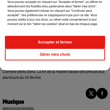
Vous pouvez accepter en cliquant sur "Accepter et fermer", ou affiner en
surtout problème pour
les services des urgences
sélectionnant les finalités et/ou partenaires dans "Gérer mes choix".
aquatiques
. Selon le journal
La Reppublica,
certains
Vous pouvez également refuser en cliquant sur "Continuer sans
accepter". Vos préférences ne s'appliqueront que pour ce site. Vous
secouristes ont dû arrêter de naviguer pour rejoindre les
pouvez mettre à jour vos choix, ou retirer votre consentement à tout
malades à pied
, et donc perdre énormément de temps dans
moment via le lien "Gérer les cookies" situé en bas de chaque page.
des situations où les minutes sont comptées.
"
Cette situation environnementale rend encore plus
Accepter et fermer
complexe la gestion des opérations de sauvetage dans la
lagune surtout dans la ville historique. (...) Nous
Gérer mes choix
garantissons chaque sauvetage, mais nous le faisons avec
une charge de plus grande difficulté"
, explique Paolo Rosi,
chef du Suem 118, service de secours italien au quotidien
Corriere della Sera
. La fin de la marée basse est prévue aux
alentours du 24 février.
Musique