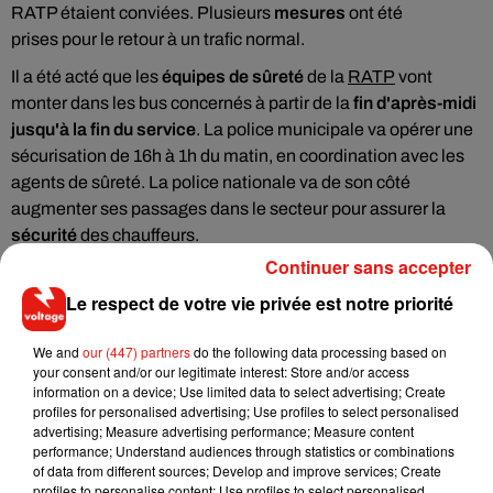
RATP étaient conviées. Plusieurs
mesures
ont été
prises pour le retour à un trafic normal.
Il a été acté que les
équipes de sûreté
de la
RATP
vont
monter dans les bus concernés à partir de la
fin d'après-midi
jusqu'à la fin du service
. La police municipale va opérer une
sécurisation de 16h à 1h du matin, en coordination avec les
agents de sûreté. La police nationale va de son côté
augmenter ses passages dans le secteur pour assurer la
sécurité
des chauffeurs.
Continuer sans accepter
Le respect de votre vie privée est notre priorité
Musique
We and
our (447) partners
do the following data processing based on
your consent and/or our legitimate interest: Store and/or access
information on a device; Use limited data to select advertising; Create
profiles for personalised advertising; Use profiles to select personalised
RÜFÜS DU SOL annonce un nouvel
advertising; Measure advertising performance; Measure content
album après sa tournée mondiale
performance; Understand audiences through statistics or combinations
7 août 2026
of data from different sources; Develop and improve services; Create
profiles to personalise content; Use profiles to select personalised