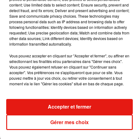
content; Use limited data to select content; Ensure security, prevent and
detect fraud, and fix errors; Deliver and present advertising and content;
Save and communicate privacy choices. These technologies may
process personal data such as IP address and browsing data to offer
Angèle et Amélie Lens dévoilent leur
following functionalities: Identify devices based on information actively
collaboration tant attendue
7 août 2026
requested; Use precise geolocation data; Match and combine data from
other data sources; Link different devices; Identify devices based on
information transmitted automatically.
Vous pouvez accepter en cliquant sur "Accepter et fermer", ou affiner en
sélectionnant les finalités et/ou partenaires dans "Gérer mes choix".
Il y a 10 ans, DJ Snake changeait de
Vous pouvez également refuser en cliquant sur "Continuer sans
dimension avec son premier...
accepter". Vos préférences ne s'appliqueront que pour ce site. Vous
6 août 2026
pouvez mettre à jour vos choix, ou retirer votre consentement à tout
moment via le lien "Gérer les cookies" situé en bas de chaque page.
Fred again.. et Latin Mafia dévoilent enfin
Accepter et fermer
leur mixtape créée en...
3 août 2026
Gérer mes choix