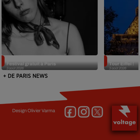
Netflix lance un immense Book
Des DJ sets au
Festival gratuit à Paris
Tour Eiffel !
3 août 2026
3 août 2026
+ DE PARIS NEWS
Design
Olivier Varma