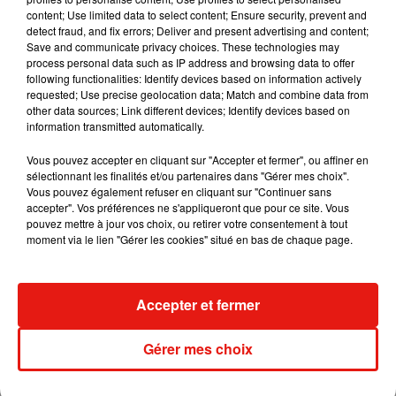
mois et années à venir ? Ne comblez pas un besoin
content; Use limited data to select content; Ensure security, prevent and
detect fraud, and fix errors; Deliver and present advertising and content;
éphémère ou ponctuel avec un achat superflu. "
Est-ce que
Save and communicate privacy choices. These technologies may
ça va vraiment impacter de manière positive mon quotidien ?
process personal data such as IP address and browsing data to offer
Et pas seulement lorsque je l’utiliserai une fois dans l’année.
following functionalities: Identify devices based on information actively
requested; Use precise geolocation data; Match and combine data from
Il y a des objets qui impactent positivement notre quotidien
other data sources; Link different devices; Identify devices based on
justement parce qu’ils nous changent la vie"
, précise
information transmitted automatically.
l'auteure. Ces conseils anodins feront du bien à la planète et
Vous pouvez accepter en cliquant sur "Accepter et fermer", ou affiner en
à... votre portefeuille !
sélectionnant les finalités et/ou partenaires dans "Gérer mes choix".
Vous pouvez également refuser en cliquant sur "Continuer sans
accepter". Vos préférences ne s'appliqueront que pour ce site. Vous
pouvez mettre à jour vos choix, ou retirer votre consentement à tout
moment via le lien "Gérer les cookies" situé en bas de chaque page.
Musique
Accepter et fermer
Il y a 10 ans, DJ Snake changeait de
Gérer mes choix
dimension avec son premier...
6 août 2026