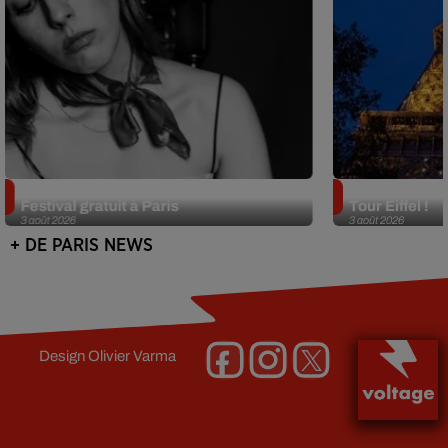
Netflix lance un immense Book
Des DJ sets au
Festival gratuit à Paris
Tour Eiffel !
3 août 2026
3 août 2026
+ DE PARIS NEWS
Design
Olivier Varma