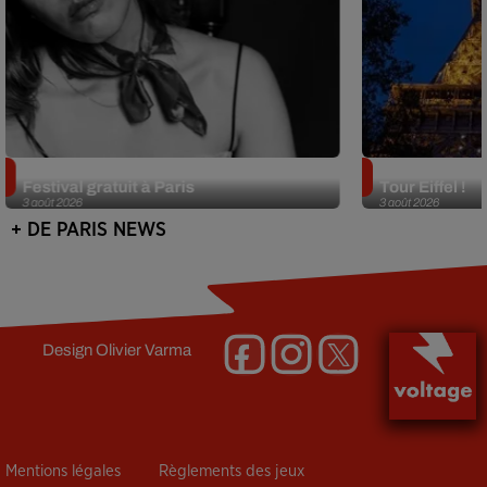
Netflix lance un immense Book
Des DJ sets au
Festival gratuit à Paris
Tour Eiffel !
3 août 2026
3 août 2026
+ DE PARIS NEWS
Design
Olivier Varma
Mentions légales
Règlements des jeux