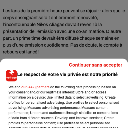
Les fans de la première heure peuvent se réjouir : alors que le
corps enseignant serait entièrement renouvelé,
l’incontournable Nikos Aliagas devrait revenir à la
présentation de l’émission avec une co-animatrice. D’autre
part, un prime time devrait être diffusé chaque semaine en
plus d’une émission quotidienne. Pas de doute, le compte à
rebours est lancé !
Continuer sans accepter
Le respect de votre vie privée est notre priorité
Musique
We and
our (447) partners
do the following data processing based on
your consent and/or our legitimate interest: Store and/or access
information on a device; Use limited data to select advertising; Create
Angèle et Amélie Lens dévoilent leur
profiles for personalised advertising; Use profiles to select personalised
collaboration tant attendue
advertising; Measure advertising performance; Measure content
7 août 2026
performance; Understand audiences through statistics or combinations
of data from different sources; Develop and improve services; Create
profiles to personalise content; Use profiles to select personalised
content; Use limited data to select content; Ensure security, prevent and