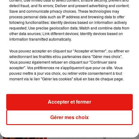
detect fraud, and fix errors; Deliver and present advertising and content;
Save and communicate privacy choices. These technologies may
Il y a 10 ans, DJ Snake changeait de
process personal data such as IP address and browsing data to offer
dimension avec son premier...
following functionalities: Identify devices based on information actively
6 août 2026
requested; Use precise geolocation data; Match and combine data from
other data sources; Link different devices; Identify devices based on
information transmitted automatically.
Vous pouvez accepter en cliquant sur "Accepter et fermer", ou affiner en
Fred again.. et Latin Mafia dévoilent enfin
sélectionnant les finalités et/ou partenaires dans "Gérer mes choix".
leur mixtape créée en...
Vous pouvez également refuser en cliquant sur "Continuer sans
3 août 2026
accepter". Vos préférences ne s'appliqueront que pour ce site. Vous
pouvez mettre à jour vos choix, ou retirer votre consentement à tout
moment via le lien "Gérer les cookies" situé en bas de chaque page.
Swedish House Mafia et Lykke Li
dévoilent « Happiness Is So Sad »
Accepter et fermer
31 juillet 2026
Gérer mes choix
David Guetta et Carl Cox signent un B2B