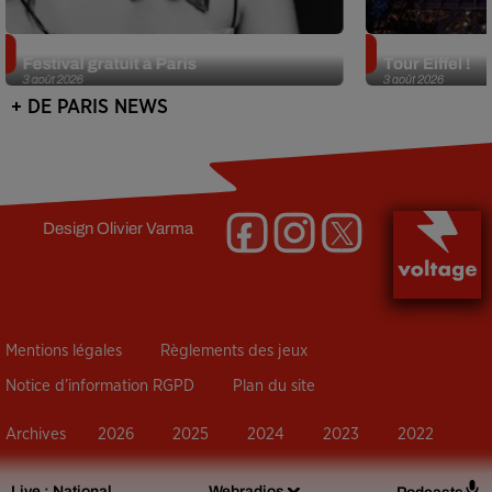
Netflix lance un immense Book
Des DJ sets au
Festival gratuit à Paris
Tour Eiffel !
3 août 2026
3 août 2026
+ DE PARIS NEWS
Design
Olivier Varma
Mentions légales
Règlements des jeux
Notice d’information RGPD
Plan du site
Archives
2026
2025
2024
2023
2022
Live :
National
Webradios