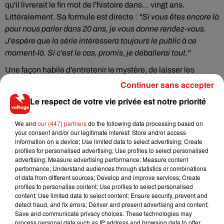
qu'il livrerait le fin mot de l'histoire dans… vingt ans.
Littéralement. Sa formule est directe :
"Si vous êtes encore là
pour nous parler dans 20 ans, je vous donne rendez-vous.
J'espère que la série intéressera toujours le public à ce
moment-là. Si c'est le cas, promis, je déballerai tout."
Une façon habile d'entretenir le mystère, de laisser les
théories prospérer et d'éviter la pression immédiate des fans.
Continuer sans accepter
Stratégie ou sincérité ? Difficile à dire. Ce qui est certain,
Le respect de votre vie privée est notre priorité
c'est que les Duffer maîtrisent l'art du cliffhanger — jusque
dans leur communication.
We and
our (447) partners
do the following data processing based on
your consent and/or our legitimate interest: Store and/or access
Le mythe
Stranger Things
est éternel
information on a device; Use limited data to select advertising; Create
profiles for personalised advertising; Use profiles to select personalised
En repoussant les révélations à 2046, les créateurs
advertising; Measure advertising performance; Measure content
transforment leur série en œuvre ouverte, presque
performance; Understand audiences through statistics or combinations
mythologique. Ils parient que l'intérêt du public ne retombera
of data from different sources; Develop and improve services; Create
profiles to personalise content; Use profiles to select personalised
pas, que
Stranger Things
continuera de hanter les mémoires
content; Use limited data to select content; Ensure security, prevent and
comme les couloirs du lycée de Hawkins hantaient leurs
detect fraud, and fix errors; Deliver and present advertising and content;
personnages.
Save and communicate privacy choices. These technologies may
process personal data such as IP address and browsing data to offer