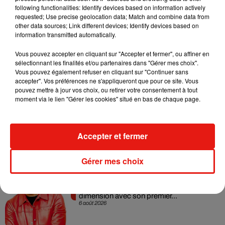
Alors, Eleven est-elle vraiment en vie ? On a vingt ans pour
following functionalities: Identify devices based on information actively
requested; Use precise geolocation data; Match and combine data from
spéculer.
other data sources; Link different devices; Identify devices based on
information transmitted automatically.
Vous pouvez accepter en cliquant sur "Accepter et fermer", ou affiner en
sélectionnant les finalités et/ou partenaires dans "Gérer mes choix".
Vous pouvez également refuser en cliquant sur "Continuer sans
accepter". Vos préférences ne s'appliqueront que pour ce site. Vous
Musique
pouvez mettre à jour vos choix, ou retirer votre consentement à tout
moment via le lien "Gérer les cookies" situé en bas de chaque page.
Angèle et Amélie Lens dévoilent leur
collaboration tant attendue
Accepter et fermer
7 août 2026
Gérer mes choix
Il y a 10 ans, DJ Snake changeait de
dimension avec son premier...
6 août 2026