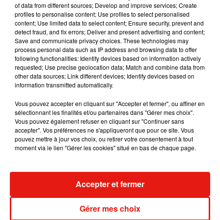
of data from different sources; Develop and improve services; Create
dimension avec son premier...
profiles to personalise content; Use profiles to select personalised
6 août 2026
content; Use limited data to select content; Ensure security, prevent and
detect fraud, and fix errors; Deliver and present advertising and content;
Save and communicate privacy choices. These technologies may
process personal data such as IP address and browsing data to offer
following functionalities: Identify devices based on information actively
Fred again.. et Latin Mafia dévoilent enfin
requested; Use precise geolocation data; Match and combine data from
leur mixtape créée en...
other data sources; Link different devices; Identify devices based on
3 août 2026
information transmitted automatically.
Vous pouvez accepter en cliquant sur "Accepter et fermer", ou affiner en
sélectionnant les finalités et/ou partenaires dans "Gérer mes choix".
Vous pouvez également refuser en cliquant sur "Continuer sans
accepter". Vos préférences ne s'appliqueront que pour ce site. Vous
Swedish House Mafia et Lykke Li
pouvez mettre à jour vos choix, ou retirer votre consentement à tout
dévoilent « Happiness Is So Sad »
31 juillet 2026
moment via le lien "Gérer les cookies" situé en bas de chaque page.
Accepter et fermer
David Guetta et Carl Cox signent un B2B
historique à Ibiza
Gérer mes choix
31 juillet 2026