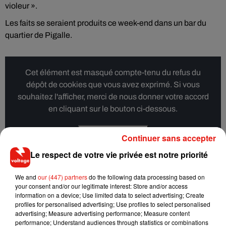
violeur ».
Les faits se seraient produits ce week-end dans un bar du
quartier de Pigalle.
Cet élément est masqué compte-tenu du refus du
dépôt de cookies que vous avez exprimé. Si vous
souhaitez l'afficher, merci de nous donner votre accord
en cliquant sur le bouton ci-dessous.
Afficher l'élément
Continuer sans accepter
Le respect de votre vie privée est notre priorité
We and
our (447) partners
do the following data processing based on
your consent and/or our legitimate interest: Store and/or access
Musique
information on a device; Use limited data to select advertising; Create
profiles for personalised advertising; Use profiles to select personalised
advertising; Measure advertising performance; Measure content
performance; Understand audiences through statistics or combinations
Il y a 10 ans, DJ Snake changeait de