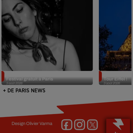
Netflix lance un immense Book
Des DJ sets au
Festival gratuit à Paris
Tour Eiffel !
3 août 2026
3 août 2026
+ DE PARIS NEWS
Design
Olivier Varma