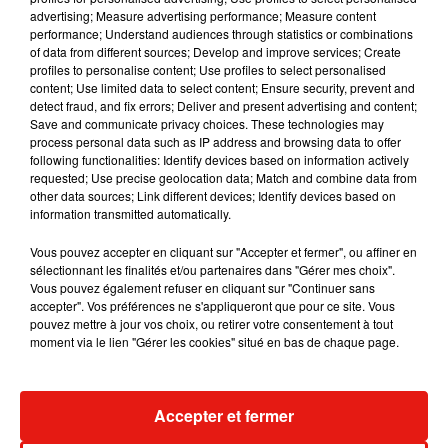
Musique
advertising; Measure advertising performance; Measure content
performance; Understand audiences through statistics or combinations
of data from different sources; Develop and improve services; Create
profiles to personalise content; Use profiles to select personalised
RÜFÜS DU SOL annonce un nouvel
content; Use limited data to select content; Ensure security, prevent and
album après sa tournée mondiale
detect fraud, and fix errors; Deliver and present advertising and content;
7 août 2026
Save and communicate privacy choices. These technologies may
process personal data such as IP address and browsing data to offer
following functionalities: Identify devices based on information actively
requested; Use precise geolocation data; Match and combine data from
other data sources; Link different devices; Identify devices based on
information transmitted automatically.
Angèle et Amélie Lens dévoilent leur
collaboration tant attendue
7 août 2026
Vous pouvez accepter en cliquant sur "Accepter et fermer", ou affiner en
sélectionnant les finalités et/ou partenaires dans "Gérer mes choix".
Vous pouvez également refuser en cliquant sur "Continuer sans
accepter". Vos préférences ne s'appliqueront que pour ce site. Vous
pouvez mettre à jour vos choix, ou retirer votre consentement à tout
moment via le lien "Gérer les cookies" situé en bas de chaque page.
Il y a 10 ans, DJ Snake changeait de
dimension avec son premier...
6 août 2026
Accepter et fermer