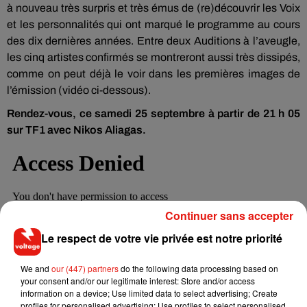
à nouveau très surpris et très émus de (re)découvrir les Voix
et les personnalités qui ont marqué le programme au cours
des dix dernières années. Entre deux Auditions à l’aveugle,
les cinq artistes confirmés se montreront aussi très dissipés,
comme on peut déjà le voir dans les premières images de
l’émission (vidéo ci-dessous).
Rendez-vous, ce samedi 25 septembre à partir de 21 h 05
sur TF1 avec Nikos Aliagas.
Continuer sans accepter
Le respect de votre vie privée est notre priorité
We and
our (447) partners
do the following data processing based on
your consent and/or our legitimate interest: Store and/or access
information on a device; Use limited data to select advertising; Create
profiles for personalised advertising; Use profiles to select personalised