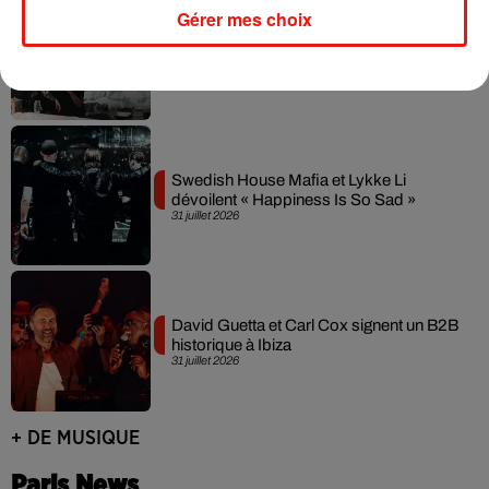
Gérer mes choix
Fred again.. et Latin Mafia dévoilent enfin
leur mixtape créée en...
3 août 2026
Swedish House Mafia et Lykke Li
dévoilent « Happiness Is So Sad »
31 juillet 2026
David Guetta et Carl Cox signent un B2B
historique à Ibiza
31 juillet 2026
+ DE MUSIQUE
Paris News