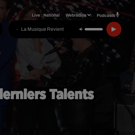
Live :
National
Webradios
Podcasts
La Musique Revient
-
 derniers Talents