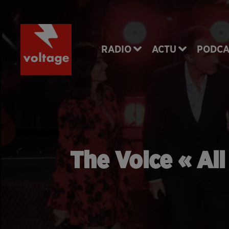
RADIO
ACTU
PODCA
The Voice « All 