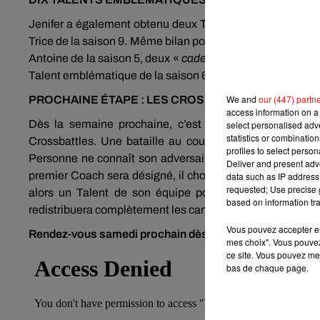
Jenifer a également obtenu deux Talents : la jeune Leel
Trice de la saison 9. Même bilan pour Patrick Fiori avec d
Antoine de la saison 5, deux «
cadeaux
» auxquels le coach
Talent emblématique de la saison 6 devenu une immense sta
We and
our (447) partn
PROCHAINE ÉTAPE : LES CROSSBATTLES
access information on a 
Dès la semaine prochaine, c’est le retour d’une étape
select personalised ad
statistics or combinatio
Crossbattles. Une bataille au cours de laquelle les Tal
profiles to select person
Personne ne connaît son adversaire avant l’heure fatidiq
Deliver and present adv
premier Coach sera désigné, il choisira un Talent de son
data such as IP address 
requested; Use precise g
alors un Talent de son équipe pour la Crossbattle. C’es
based on information tra
redistribuera complètement les cartes de l’aventure.
Vous pouvez accepter en 
Rendez-vous samedi prochain dès 21 h 05 sur TF1 avec 
mes choix". Vous pouvez
ce site. Vous pouvez met
bas de chaque page.