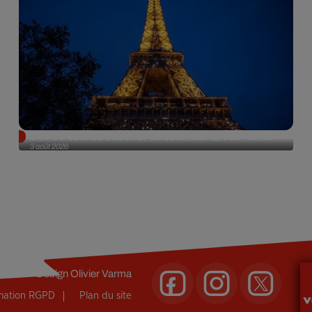
Des DJ sets au coucher du soleil sur la Tour Eiffel !
3 août 2026
Design
Olivier Varma
rmation RGPD
Plan du site