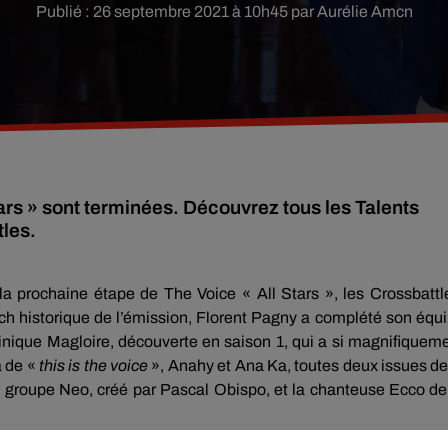
Publié : 26 septembre 2021 à 10h45 par Aurélie Amcn
tars » sont terminées. Découvrez tous les Talents
r la prochaine étape de The Voice « All Stars », les Crossbattl
ch historique de l’émission, Florent Pagny a complété son équ
inique Magloire, découverte en saison 1, qui a si magnifiquem
à de «
this is the voice
», Anahy et Ana Ka, toutes deux issues de
e groupe Neo, créé par Pascal Obispo, et la chanteuse Ecco de