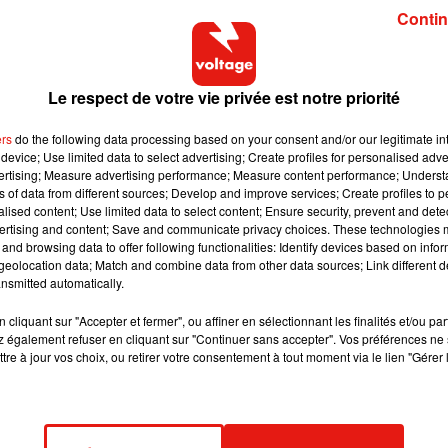
Contin
ou de The Voice Kids 4 accompagnée de son violoncelle et Ant
eux nouvelles Voix pour son équipe : Cassidy de The Voice Kids 4
 ne s’attendait pas. Enfin, de son côté, Zazie a ajouté Will Barb
Le respect de votre vie privée est notre priorité
r du rock à l’international, à son équipe.
ers
do the following data processing based on your consent and/or our legitimate int
device; Use limited data to select advertising; Create profiles for personalised adver
 décisive (et redoutée !) pour les Talents et les Coachs : 
vertising; Measure advertising performance; Measure content performance; Unders
ns of data from different sources; Develop and improve services; Create profiles to 
ents d’une équipe vont affronter les Talents d’une autre équi
alised content; Use limited data to select content; Ensure security, prevent and detect
ue. Petit rappel des règles du jeu : avant chaque Crossbattle,
ertising and content; Save and communicate privacy choices. These technologies
 équipe pour défier un autre Coach de son choix, celui-ci nomm
and browsing data to offer following functionalities: Identify devices based on infor
eolocation data; Match and combine data from other data sources; Link different de
t ensuite le public qui choisira le vainqueur de la bataille
nsmitted automatically.
cliquant sur "Accepter et fermer", ou affiner en sélectionnant les finalités et/ou pa
Nikos Aliagas.
 également refuser en cliquant sur "Continuer sans accepter". Vos préférences ne 
tre à jour vos choix, ou retirer votre consentement à tout moment via le lien "Gérer 