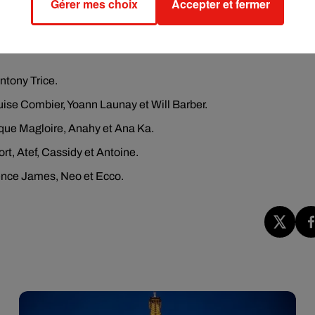
Gérer mes choix
Accepter et fermer
ntony Trice.
ise Combier, Yoann Launay et Will Barber.
que Magloire, Anahy et Ana Ka.
rt, Atef, Cassidy et Antoine.
ence James, Neo et Ecco.