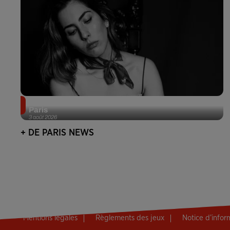
Netflix lance un immense Book Festival gratuit à
Paris
3 août 2026
+ DE PARIS NEWS
Mentions légales
Règlements des jeux
Notice d’info