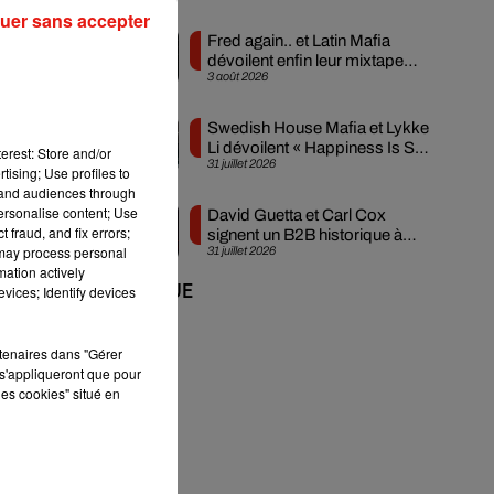
uer sans accepter
ony
Fred again.. et Latin Mafia
dévoilent enfin leur mixtape
 et
3 août 2026
créée en...
er,
Swedish House Mafia et Lykke
Li dévoilent « Happiness Is So
erest: Store and/or
31 juillet 2026
Sad »
tising; Use profiles to
les
tand audiences through
personalise content; Use
David Guetta et Carl Cox
pe.
 fraud, and fix errors;
signent un B2B historique à
 un
 may process personal
31 juillet 2026
Ibiza
era
mation actively
vices; Identify devices
+ DE MUSIQUE
 et
rtenaires dans "Gérer
s'appliqueront que pour
les cookies" situé en