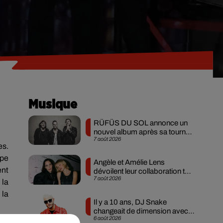
Musique
RÜFÜS DU SOL annonce un
nouvel album après sa tournée
7 août 2026
mondiale
es.
ipe
Angèle et Amélie Lens
ent
dévoilent leur collaboration tant
7 août 2026
attendue
 la
 la
Il y a 10 ans, DJ Snake
changeait de dimension avec
6 août 2026
son premier...