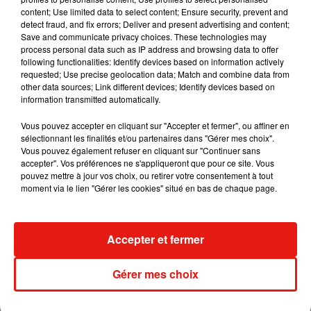
content; Use limited data to select content; Ensure security, prevent and
detect fraud, and fix errors; Deliver and present advertising and content;
Save and communicate privacy choices. These technologies may
process personal data such as IP address and browsing data to offer
Angèle et Amélie Lens dévoilent leur
following functionalities: Identify devices based on information actively
collaboration tant attendue
7 août 2026
requested; Use precise geolocation data; Match and combine data from
other data sources; Link different devices; Identify devices based on
information transmitted automatically.
Vous pouvez accepter en cliquant sur "Accepter et fermer", ou affiner en
sélectionnant les finalités et/ou partenaires dans "Gérer mes choix".
Il y a 10 ans, DJ Snake changeait de
Vous pouvez également refuser en cliquant sur "Continuer sans
dimension avec son premier...
accepter". Vos préférences ne s'appliqueront que pour ce site. Vous
6 août 2026
pouvez mettre à jour vos choix, ou retirer votre consentement à tout
moment via le lien "Gérer les cookies" situé en bas de chaque page.
Fred again.. et Latin Mafia dévoilent enfin
Accepter et fermer
leur mixtape créée en...
3 août 2026
Gérer mes choix