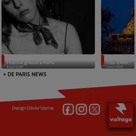
Netflix lance un immense Book
Des DJ sets au
Festival gratuit à Paris
Tour Eiffel !
3 août 2026
3 août 2026
+ DE PARIS NEWS
Design
Olivier Varma