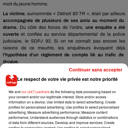
mort du jeune homme.
La victime
, surnommée
« Détroit 93 TR »,
était par ailleurs
accompagnée de plusieurs de ses amis au moment du
drame.
Du côté des forces de l’ordre,
une enquête a été
ouverte
et confiée au service départemental de la police
judiciaire, le SDPJ 93. Si on ne connaît pas encore les
raisons de ce meurtre, les enquêteurs évoquent déjà
l’hypothèse d’un règlement de compte lié au trafic de
drogue.
Continuer sans accepter
Le respect de votre vie privée est notre priorité
Musique
We and
our (447) partners
do the following data processing based on
your consent and/or our legitimate interest: Store and/or access
information on a device; Use limited data to select advertising; Create
profiles for personalised advertising; Use profiles to select personalised
RÜFÜS DU SOL annonce un nouvel
advertising; Measure advertising performance; Measure content
album après sa tournée mondiale
performance; Understand audiences through statistics or combinations
7 août 2026
of data from different sources; Develop and improve services; Create
profiles to personalise content; Use profiles to select personalised