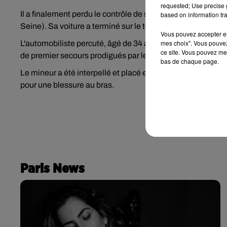
requested; Use precise g
Il a finalement perdu le contrôle de son véhicule avant d
based on information tra
Seine). Sa voiture a terminé sur le toit et s'est embrasée.
Vous pouvez accepter en 
mes choix". Vous pouvez
L'automobiliste percuté, âgé de 34 ans, a été déclaré mort
ce site. Vous pouvez met
de premier secours prodigués par les policiers sur place, p
bas de chaque page.
Le mineur a été interpellé et placé en garde à vue. Blessé 
pour une blessure au bras.
Paris News