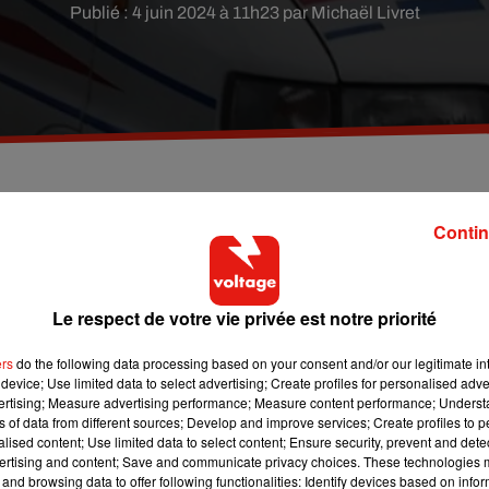
Publié : 4 juin 2024 à 11h23 par Michaël Livret
 véhicule conduit par un adolescent de 14 ans à
Contin
3 juin au mardi 4 juin. Il a été placé en garde à vue.
Le respect de votre vie privée est notre priorité
e 14 ans a été pris en chasse par la police à Massy-Palaiseau
 dans leurs fichiers, la voiture (une Peugeot 3008) était signalé
ers
do the following data processing based on your consent and/or our legitimate int
device; Use limited data to select advertising; Create profiles for personalised adver
vertising; Measure advertising performance; Measure content performance; Unders
 a refusé d'obtempérer. Débute alors une course poursuite avec 
ns of data from different sources; Develop and improve services; Create profiles to 
a D 906.
alised content; Use limited data to select content; Ensure security, prevent and detect
ertising and content; Save and communicate privacy choices. These technologies
and browsing data to offer following functionalities: Identify devices based on infor