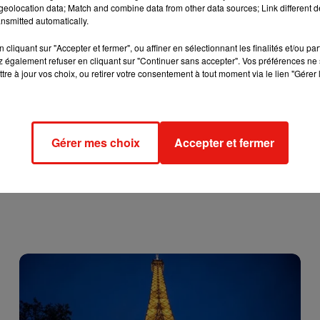
eolocation data; Match and combine data from other data sources; Link different de
e percuter un autre véhicule sur la commune de Clamart (Hauts-de
nsmitted automatically.
cliquant sur "Accepter et fermer", ou affiner en sélectionnant les finalités et/ou pa
 également refuser en cliquant sur "Continuer sans accepter". Vos préférences ne 
 dès l'arrivée du médecin urgentiste sur place, malgré les gestes
tre à jour vos choix, ou retirer votre consentement à tout moment via le lien "Gérer 
récise Le Parisien.
au bras, l’adolescent a été transporté dans un hôpital de Clamart
Gérer mes choix
Accepter et fermer