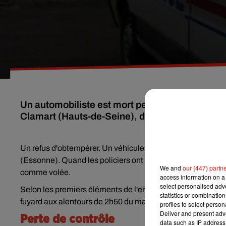
Un automobiliste est mort percuté par un autre
Clamart (Hauts-de-Seine), dans la nuit du lundi 
Un refus d'obtempérer. Un véhicule conduit par un jeune d
(Essonne). Quand les policiers ont passé l'immatriculation
We and
our (447) partn
comme volée.
access information on a 
select personalised ad
Selon les premiers éléments de l'enquête, le jeune homme
statistics or combinatio
fuyard aux alentours de 2h50 du matin. Sur la N118, puis l
profiles to select person
Deliver and present adv
Perte de contrôle
data such as IP address 