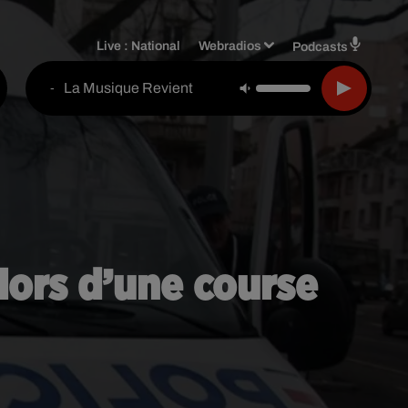
Live :
National
Webradios
Podcasts
La Musique Revient
-
lors d’une course