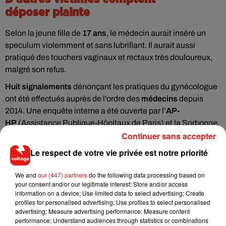
déposer plainte
Selon la jeune fille de
17 ans
, le médecin aurait inséré un
speculum violemment et sans lubrifiant. Il aurait aussi
pratiqué des touchers vaginaux et rectaux très douloureux,
malgré son refus.
Huit signalements
dénonçant les pratiques du gynécologue
ont été effectués auprès de l'ordre des
médecins
depuis
2014. Une enquête interne a été ouverte par l’
AP-
HP
(Assistance Publique-Hôpitaux de Paris) et la Sorbonne,
Continuer sans accepter
où le
professeur
enseigne.
Le respect de votre vie privée est notre priorité
We and
our (447) partners
do the following data processing based on
Musique
your consent and/or our legitimate interest: Store and/or access
information on a device; Use limited data to select advertising; Create
profiles for personalised advertising; Use profiles to select personalised
advertising; Measure advertising performance; Measure content
performance; Understand audiences through statistics or combinations
RÜFÜS DU SOL annonce un nouvel