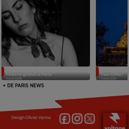
Netflix lance un immense Book
Des DJ sets au
Festival gratuit à Paris
Tour Eiffel !
3 août 2026
3 août 2026
+ DE PARIS NEWS
Design
Olivier Varma