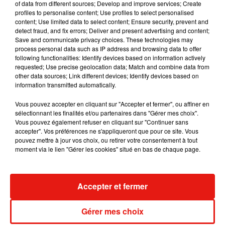
of data from different sources; Develop and improve services; Create
album après sa tournée mondiale
profiles to personalise content; Use profiles to select personalised
7 août 2026
content; Use limited data to select content; Ensure security, prevent and
detect fraud, and fix errors; Deliver and present advertising and content;
Save and communicate privacy choices. These technologies may
process personal data such as IP address and browsing data to offer
following functionalities: Identify devices based on information actively
Angèle et Amélie Lens dévoilent leur
requested; Use precise geolocation data; Match and combine data from
collaboration tant attendue
other data sources; Link different devices; Identify devices based on
7 août 2026
information transmitted automatically.
Vous pouvez accepter en cliquant sur "Accepter et fermer", ou affiner en
sélectionnant les finalités et/ou partenaires dans "Gérer mes choix".
Vous pouvez également refuser en cliquant sur "Continuer sans
Il y a 10 ans, DJ Snake changeait de
accepter". Vos préférences ne s'appliqueront que pour ce site. Vous
dimension avec son premier...
pouvez mettre à jour vos choix, ou retirer votre consentement à tout
6 août 2026
moment via le lien "Gérer les cookies" situé en bas de chaque page.
Accepter et fermer
Fred again.. et Latin Mafia dévoilent enfin
leur mixtape créée en...
Gérer mes choix
3 août 2026