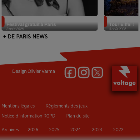
Netflix lance un immense Book
Des DJ sets au
Festival gratuit à Paris
Tour Eiffel !
3 août 2026
3 août 2026
+ DE PARIS NEWS
Design
Olivier Varma
Mentions légales
Règlements des jeux
Notice d’information RGPD
Plan du site
Archives
2026
2025
2024
2023
2022