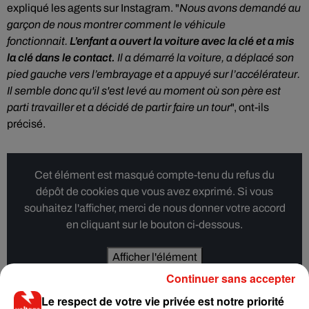
expliqué les agents sur Instagram. "
Nous avons demandé au
garçon de nous montrer comment le véhicule
fonctionnait.
L’enfant a ouvert la voiture avec la clé et a mis
la clé dans le contact.
Il a démarré la voiture, a déplacé son
pied gauche vers l’embrayage et a appuyé sur l’accélérateur.
Il semble donc qu'il s'est levé au moment où son père est
parti travailler et a décidé de partir faire un tour
", ont-ils
précisé.
Cet élément est masqué compte-tenu du refus du
dépôt de cookies que vous avez exprimé. Si vous
souhaitez l'afficher, merci de nous donner votre accord
en cliquant sur le bouton ci-dessous.
Afficher l'élément
Continuer sans accepter
Le respect de votre vie privée est notre priorité
Heureusement, le petit garçon est sorti indemne de sa