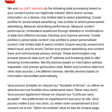
grosse bêtise. Il a même eu le droit à un ours en peluche et à
We and
our (447) partners
do the following data processing based on
un chocolat chaud offert par les agents de police. Ces
your consent and/or our legitimate interest: Store and/or access
derniers ont affirmé avoir découvert
le futur Max Verstappen
,
information on a device; Use limited data to select advertising; Create
profiles for personalised advertising; Use profiles to select personalised
le champion du monde batave en titre de Formule 1 !
advertising; Measure advertising performance; Measure content
performance; Understand audiences through statistics or combinations
of data from different sources; Develop and improve services; Create
profiles to personalise content; Use profiles to select personalised
content; Use limited data to select content; Ensure security, prevent and
Musique
detect fraud, and fix errors; Deliver and present advertising and content;
Save and communicate privacy choices. These technologies may
process personal data such as IP address and browsing data to offer
following functionalities: Identify devices based on information actively
RÜFÜS DU SOL annonce un nouvel
requested; Use precise geolocation data; Match and combine data from
album après sa tournée mondiale
other data sources; Link different devices; Identify devices based on
7 août 2026
information transmitted automatically.
Vous pouvez accepter en cliquant sur "Accepter et fermer", ou affiner en
sélectionnant les finalités et/ou partenaires dans "Gérer mes choix".
Vous pouvez également refuser en cliquant sur "Continuer sans
Angèle et Amélie Lens dévoilent leur
accepter". Vos préférences ne s'appliqueront que pour ce site. Vous
collaboration tant attendue
pouvez mettre à jour vos choix, ou retirer votre consentement à tout
7 août 2026
moment via le lien "Gérer les cookies" situé en bas de chaque page.