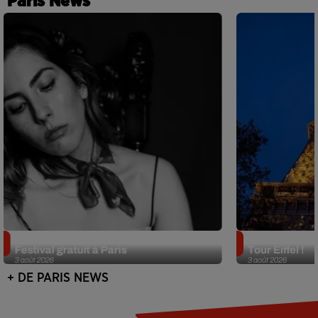
Paris News
Netflix lance un immense Book
Des DJ sets au
Festival gratuit à Paris
Tour Eiffel !
3 août 2026
3 août 2026
+ DE PARIS NEWS