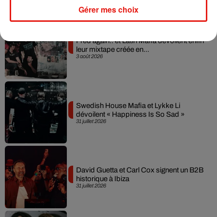
Musique
Gérer mes choix
Fred again.. et Latin Mafia dévoilent enfin
leur mixtape créée en...
3 août 2026
Swedish House Mafia et Lykke Li
dévoilent « Happiness Is So Sad »
31 juillet 2026
David Guetta et Carl Cox signent un B2B
historique à Ibiza
31 juillet 2026