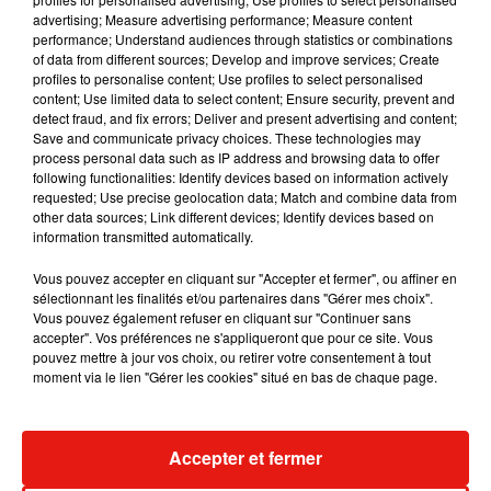
advertising; Measure advertising performance; Measure content
Son précédent record de longueur datait de 2017 en
performance; Understand audiences through statistics or combinations
of data from different sources; Develop and improve services; Create
franchissant 1 662 mètres à 300 mètres de haut dans le
profiles to personalise content; Use profiles to select personalised
cirque de Navacelles (Gard et Hérault).
content; Use limited data to select content; Ensure security, prevent and
detect fraud, and fix errors; Deliver and present advertising and content;
Il avait été à son tour dépassé par plusieurs autres
Save and communicate privacy choices. These technologies may
funambules, qui avaient parcouru plus de 2 130 mètres dans
process personal data such as IP address and browsing data to offer
following functionalities: Identify devices based on information actively
le nord de la Suède en 2021, a précisé son entourage.
requested; Use precise geolocation data; Match and combine data from
Nathan Paulin est un habitué des traversées spectaculaires.
other data sources; Link different devices; Identify devices based on
information transmitted automatically.
Il a décroché son premier record de longueur en 2014, en
parcourant 601 mètres au sol dans la région lyonnaise. En
Vous pouvez accepter en cliquant sur "Accepter et fermer", ou affiner en
2015, il avait franchi 403 mètres à La Réunion, cette fois dans
sélectionnant les finalités et/ou partenaires dans "Gérer mes choix".
Vous pouvez également refuser en cliquant sur "Continuer sans
le vide, un autre record.
accepter". Vos préférences ne s'appliqueront que pour ce site. Vous
pouvez mettre à jour vos choix, ou retirer votre consentement à tout
moment via le lien "Gérer les cookies" situé en bas de chaque page.
(Avec AFP)
Accepter et fermer