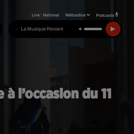
Live :
National
Webradios
Podcasts
La Musique Revient
-
e à l’occasion du 11