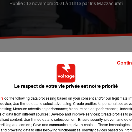
Publié : 12 novembre 2021 à 11h13 par Iris Mazzacurati
Contin
ain des commémorations et hommages du 11 novembre. Alors que
Le respect de votre vie privée est notre priorité
otiques étaient conviés au Palais de l’Elysée pour un déjeuner,
en haut des marches du perron du siège de la présidence de la
ers
do the following data processing based on your consent and/or our legitimate int
te que d’autres.
device; Use limited data to select advertising; Create profiles for personalised adver
vertising; Measure advertising performance; Measure content performance; Unders
poirier devant l’objectif d’un collègue, avant d’être vite rappelé 
ns of data from different sources; Develop and improve services; Create profiles to 
alised content; Use limited data to select content; Ensure security, prevent and detect
ertising and content; Save and communicate privacy choices. These technologies
and browsing data to offer following functionalities: Identify devices based on infor