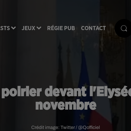
STS
JEUX
RÉGIE PUB
CONTACT
e poirier devant l'Elysé
novembre
Crédit image:
Twitter / @Qofficiel