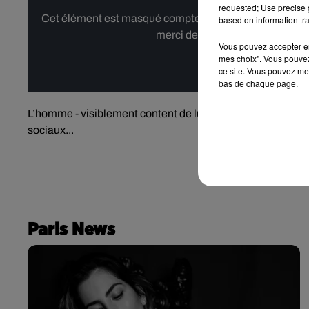
requested; Use precise g
Cet élément est masqué compte-tenu du refus du dépôt d
based on information tra
merci de nous donner votre acco
Vous pouvez accepter en 
mes choix". Vous pouvez
Affi
ce site. Vous pouvez met
bas de chaque page.
L’homme - visiblement content de lui - est ensuite redesce
sociaux...
Paris News