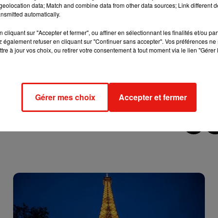
eolocation data; Match and combine data from other data sources; Link different de
e cookies que vous avez exprimé. Si vous souhaitez l'afficher,
nsmitted automatically.
rd en cliquant sur le bouton ci-dessous.
cliquant sur "Accepter et fermer", ou affiner en sélectionnant les finalités et/ou pa
 également refuser en cliquant sur "Continuer sans accepter". Vos préférences ne 
cher l'élément
tre à jour vos choix, ou retirer votre consentement à tout moment via le lien "Gérer 
ndu, avant que sa petite acrobatie ne fasse le tour des réseaux
Gérer mes choix
Accepter et fermer