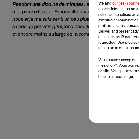
We and
our (447) partn
Pendant une dizaine de minutes, elle [la baleine] a plong
access information on a 
à la presse locale. Émerveillé, mais pas très rassuré, l’
select personalised ad
nous et je me suis senti un peu plus en sécurité, en me di
statistics or combinatio
profiles to select person
à l’eau, je pouvais grimper à bord de la barque
». Adepte de
Deliver and present adv
et encore moins au large de la commune d’Arromanches.
data such as IP address 
requested; Use precise g
based on information tra
Vous pouvez accepter en 
mes choix". Vous pouvez
ce site. Vous pouvez met
bas de chaque page.