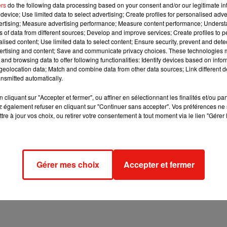
ers
do the following data processing based on your consent and/or our legitimate int
é et est remontée à la surface, elle nous a regardés
», raconte-t
device; Use limited data to select advertising; Create profiles for personalised adver
homme poursuit : «
Un petit bateau de pêcheurs s’est approché
vertising; Measure advertising performance; Measure content performance; Unders
sant que si la baleine donnait un coup de queue et me faisait tom
ns of data from different sources; Develop and improve services; Create profiles to 
alised content; Use limited data to select content; Ensure security, prevent and detect
s voyages en mer, il n’avait jamais fait une telle rencontre mari
ertising and content; Save and communicate privacy choices. These technologies
and browsing data to offer following functionalities: Identify devices based on infor
eolocation data; Match and combine data from other data sources; Link different de
nsmitted automatically.
cliquant sur "Accepter et fermer", ou affiner en sélectionnant les finalités et/ou pa
 également refuser en cliquant sur "Continuer sans accepter". Vos préférences ne 
tre à jour vos choix, ou retirer votre consentement à tout moment via le lien "Gérer 
Gérer mes choix
Accepter et fermer