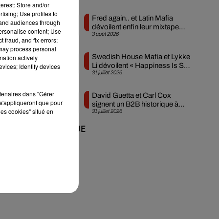
erest: Store and/or
-il
tising; Use profiles to
Fred again.. et Latin Mafia
 de
tand audiences through
dévoilent enfin leur mixtape
ber
personalise content; Use
3 août 2026
créée en...
 fraud, and fix errors;
ne,
 may process personal
Swedish House Mafia et Lykke
mation actively
Li dévoilent « Happiness Is So
vices; Identify devices
31 juillet 2026
Sad »
rtenaires dans "Gérer
David Guetta et Carl Cox
s'appliqueront que pour
signent un B2B historique à
les cookies" situé en
31 juillet 2026
Ibiza
+ DE MUSIQUE