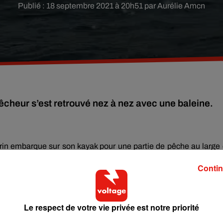
Publié : 18 septembre 2021 à 20h51 par Aurélie Amcn
cheur s’est retrouvé nez à nez avec une baleine.
rin embarque sur son kayak pour une partie de pêche au large
iron 500 mètres du rivage, le pêcheur entend «
le soufflement d
Contin
e alors être approché par un « gros dauphin ». Mais en regardant
e de mètres qui frôle sa petite embarcation (vidéo ci-dessous).
E DE LA NORMANDIE
Le respect de votre vie privée est notre priorité
 s’agit pas d’un dauphin, mais en réalité d’une grosse baleine