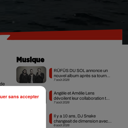
Musique
RÜFÜS DU SOL annonce un
nouvel album après sa tournée
7 août 2026
mondiale
 de
’un
Angèle et Amélie Lens
uer sans accepter
 de
dévoilent leur collaboration tant
7 août 2026
attendue
Il y a 10 ans, DJ Snake
changeait de dimension avec
. «
6 août 2026
son premier...