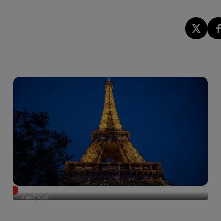
Des DJ sets au coucher du soleil sur la Tour Eiffel !
3 août 2026