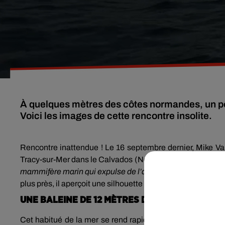
À quelques mètres des côtes normandes, un pê
Rencontre inattendue ! Le 16 septembre dernier, Mike Va
Tracy-sur-Mer dans le Calvados (Normandie). Arrivé à env
mammifère marin qui expulse de l’air en surface
». Il pens
plus près, il aperçoit une silhouette sombre d’une douzain
UNE BALEINE DE 12 MÈTRES DE LONG AU LARG
Cet habitué de la mer se rend rapidement compte qu’il ne