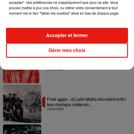
accepter". Vos préférences ne s'appliqueront que pour ce site. Vous
pouvez mettre à jour vos choix, ou retirer votre consentement à tout
moment via le lien "Gérer les cookies" situé en bas de chaque page.
Angèle et Amélie Lens dévoilent leur
collaboration tant attendue
7 août 2026
Accepter et fermer
Gérer mes choix
Il y a 10 ans, DJ Snake changeait de
dimension avec son premier...
6 août 2026
Fred again.. et Latin Mafia dévoilent enfin
leur mixtape créée en...
3 août 2026