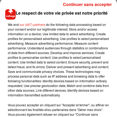
Protection civile. Le procureur de la République de Créteil,
Continuer sans accepter
Stéphane Hardouin, s’est rendu sur place en début de soirée.
Le respect de votre vie privée est notre priorité
Une enquête
en flagrance a été ouverte pour « blessures
involontaires » et « mise en danger de la vie d’autrui ». Elle a
We and
our (447) partners
do the following data processing based on
your consent and/or our legitimate interest: Store and/or access
été confiée en co-saisine à la gendarmerie des transports
information on a device; Use limited data to select advertising; Create
aériens (GTA) et au commissariat de police du Kremlin-
profiles for personalised advertising; Use profiles to select personalised
Bicêtre (Val-de-Marne). Le Bureau d’enquêtes et d’analyses
advertising; Measure advertising performance; Measure content
performance; Understand audiences through statistics or combinations
pour la sécurité de l’aviation civile (BEA) a, de son côté,
of data from different sources; Develop and improve services; Create
ouvert une enquête de sécurité.
profiles to personalise content; Use profiles to select personalised
content; Use limited data to select content; Ensure security, prevent and
detect fraud, and fix errors; Deliver and present advertising and content;
Save and communicate privacy choices. These technologies may
process personal data such as IP address and browsing data to offer
Musique
following functionalities: Identify devices based on information actively
requested; Use precise geolocation data; Match and combine data from
other data sources; Link different devices; Identify devices based on
information transmitted automatically.
RÜFÜS DU SOL annonce un nouvel
album après sa tournée mondiale
Vous pouvez accepter en cliquant sur "Accepter et fermer", ou affiner en
7 août 2026
sélectionnant les finalités et/ou partenaires dans "Gérer mes choix".
Vous pouvez également refuser en cliquant sur "Continuer sans