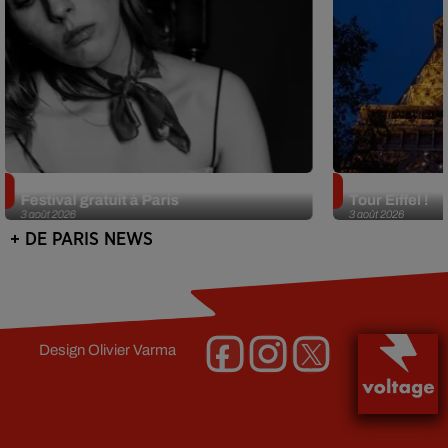
Netflix lance un immense Book
Des DJ sets au
Festival gratuit à Paris
Tour Eiffel !
3 août 2026
3 août 2026
+ DE PARIS NEWS
Design
Olivier Varma