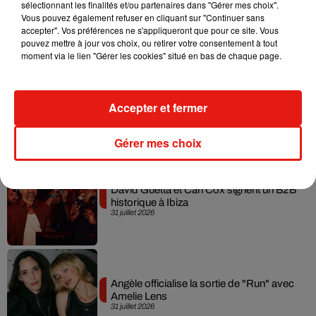
Fred again.. et Latin Mafia dévoilent enfin
sélectionnant les finalités et/ou partenaires dans "Gérer mes choix".
leur mixtape créée en...
Vous pouvez également refuser en cliquant sur "Continuer sans
3 août 2026
accepter". Vos préférences ne s'appliqueront que pour ce site. Vous
pouvez mettre à jour vos choix, ou retirer votre consentement à tout
moment via le lien "Gérer les cookies" situé en bas de chaque page.
Swedish House Mafia et Lykke Li
Accepter et fermer
dévoilent « Happiness Is So Sad »
31 juillet 2026
Gérer mes choix
David Guetta et Carl Cox signent un B2B
historique à Ibiza
31 juillet 2026
Angèle officialise la sortie de "Run" avec
Amelie Lens
31 juillet 2026