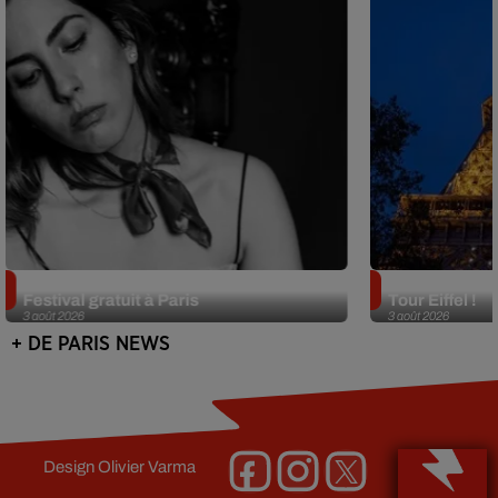
Netflix lance un immense Book
Des DJ sets au
Festival gratuit à Paris
Tour Eiffel !
3 août 2026
3 août 2026
+ DE PARIS NEWS
Design
Olivier Varma