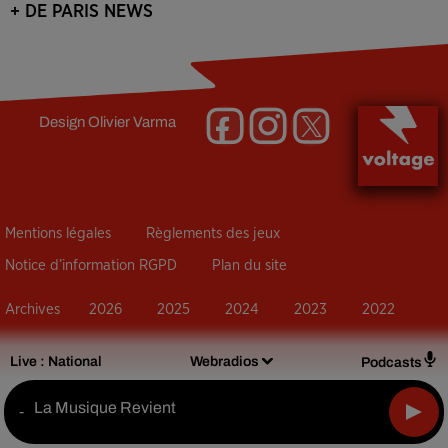
+ DE PARIS NEWS
Design
Olivier Varma
Mentions légales
Règlements des jeux
Notice d’information RGPD
Plan du site
Archives
2026
2025
2024
2023
2022
Live :
National
Webradios
Podcasts
La Musique Revient
-