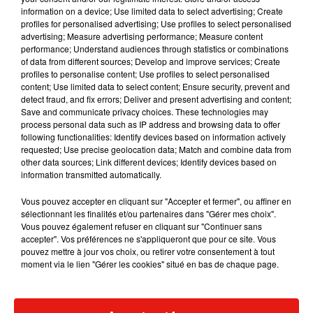
information on a device; Use limited data to select advertising; Create
profiles for personalised advertising; Use profiles to select personalised
advertising; Measure advertising performance; Measure content
performance; Understand audiences through statistics or combinations
Musique
of data from different sources; Develop and improve services; Create
profiles to personalise content; Use profiles to select personalised
content; Use limited data to select content; Ensure security, prevent and
detect fraud, and fix errors; Deliver and present advertising and content;
RÜFÜS DU SOL annonce un nouvel
Save and communicate privacy choices. These technologies may
album après sa tournée mondiale
process personal data such as IP address and browsing data to offer
7 août 2026
following functionalities: Identify devices based on information actively
requested; Use precise geolocation data; Match and combine data from
other data sources; Link different devices; Identify devices based on
information transmitted automatically.
Angèle et Amélie Lens dévoilent leur
Vous pouvez accepter en cliquant sur "Accepter et fermer", ou affiner en
collaboration tant attendue
sélectionnant les finalités et/ou partenaires dans "Gérer mes choix".
7 août 2026
Vous pouvez également refuser en cliquant sur "Continuer sans
accepter". Vos préférences ne s'appliqueront que pour ce site. Vous
pouvez mettre à jour vos choix, ou retirer votre consentement à tout
moment via le lien "Gérer les cookies" situé en bas de chaque page.
Il y a 10 ans, DJ Snake changeait de
dimension avec son premier...