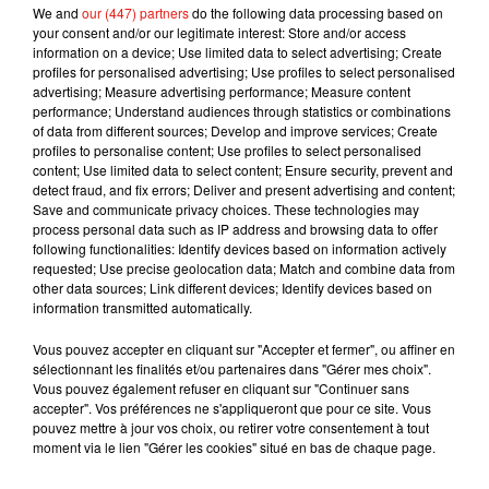
nouveautés cette année : le Bateau Pirate et la Pieuvre pour
We and
our (447) partners
do the following data processing based on
your consent and/or our legitimate interest: Store and/or access
toute la famille,
la Méga King Tower (plus haut manège
information on a device; Use limited data to select advertising; Create
mobile d'Europe) avec ses 80 mètres de hauteur et 10
profiles for personalised advertising; Use profiles to select personalised
secondes de chute libre
, et également le retour de la
advertising; Measure advertising performance; Measure content
performance; Understand audiences through statistics or combinations
Grande Roue. L’éternel Train Fantôme, les indémodables
of data from different sources; Develop and improve services; Create
auto-tamponneuses sont toujours de la partie, le Tornado
profiles to personalise content; Use profiles to select personalised
sont prêts pour des sensations fortes... Quant au Banzaï
content; Use limited data to select content; Ensure security, prevent and
detect fraud, and fix errors; Deliver and present advertising and content;
peur et rigolade sont garanties !
Save and communicate privacy choices. These technologies may
process personal data such as IP address and browsing data to offer
following functionalities: Identify devices based on information actively
requested; Use precise geolocation data; Match and combine data from
other data sources; Link different devices; Identify devices based on
Musique
information transmitted automatically.
Vous pouvez accepter en cliquant sur "Accepter et fermer", ou affiner en
sélectionnant les finalités et/ou partenaires dans "Gérer mes choix".
Fred again.. et Latin Mafia dévoilent enfin
Vous pouvez également refuser en cliquant sur "Continuer sans
leur mixtape créée en...
accepter". Vos préférences ne s'appliqueront que pour ce site. Vous
3 août 2026
pouvez mettre à jour vos choix, ou retirer votre consentement à tout
moment via le lien "Gérer les cookies" situé en bas de chaque page.