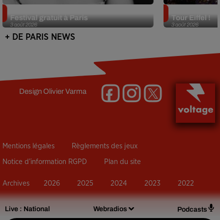
Netflix lance un immense Book
Des DJ sets au
Festival gratuit à Paris
Tour Eiffel !
3 août 2026
3 août 2026
+ DE PARIS NEWS
Design
Olivier Varma
Mentions légales
Règlements des jeux
Notice d’information RGPD
Plan du site
Archives
2026
2025
2024
2023
2022
Live :
National
Webradios
Podcasts