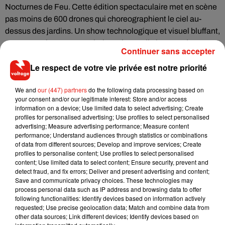
Nocturnes de Feu. Cette édition spectaculaire met en scène
pas moins de 600 drones qui choreographient le ciel au-
dessus des jardins. Un show technologique et visuel bluffant,
entre mapping et pyrotechnie, qui rappelle les grandes
Continuer sans accepter
productions scéniques des festivals électroniques les plus
Le respect de votre vie privée est notre priorité
ambitieux. La frontière entre art numérique et fête populaire
n'a jamais semblé aussi fine.
We and
our (447) partners
do the following data processing based on
Infos pratiques
your consent and/or our legitimate interest: Store and/or access
information on a device; Use limited data to select advertising; Create
Les Grandes Eaux Nocturnes se tiennent tous les samedis
profiles for personalised advertising; Use profiles to select personalised
soirs du 6 juin au 19 septembre 2026, ainsi que le 14 juillet et
advertising; Measure advertising performance; Measure content
performance; Understand audiences through statistics or combinations
le 15 août 2026. Comptez 35€ en plein tarif, 31€ en tarif
of data from different sources; Develop and improve services; Create
réduit, gratuit pour les moins de 6 ans. Réservations sur
profiles to personalise content; Use profiles to select personalised
chateauversailles-spectacles.fr
. La Nocturne Electro du 19
content; Use limited data to select content; Ensure security, prevent and
detect fraud, and fix errors; Deliver and present advertising and content;
septembre est à bloquer dès maintenant dans vos agendas.
Save and communicate privacy choices. These technologies may
process personal data such as IP address and browsing data to offer
following functionalities: Identify devices based on information actively
requested; Use precise geolocation data; Match and combine data from
other data sources; Link different devices; Identify devices based on