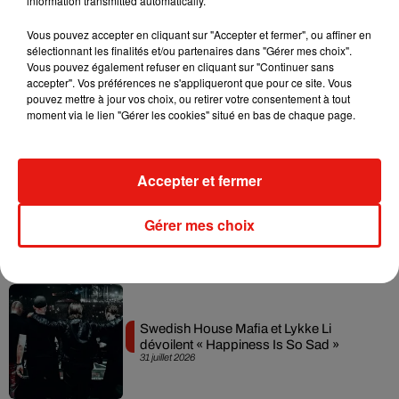
information transmitted automatically.
Musique
Vous pouvez accepter en cliquant sur "Accepter et fermer", ou affiner en
sélectionnant les finalités et/ou partenaires dans "Gérer mes choix".
Vous pouvez également refuser en cliquant sur "Continuer sans
accepter". Vos préférences ne s'appliqueront que pour ce site. Vous
Il y a 10 ans, DJ Snake changeait de
pouvez mettre à jour vos choix, ou retirer votre consentement à tout
dimension avec son premier...
moment via le lien "Gérer les cookies" situé en bas de chaque page.
6 août 2026
Accepter et fermer
Fred again.. et Latin Mafia dévoilent enfin
Gérer mes choix
leur mixtape créée en...
3 août 2026
Swedish House Mafia et Lykke Li
dévoilent « Happiness Is So Sad »
31 juillet 2026