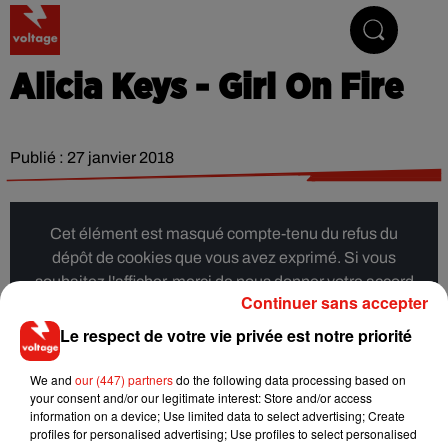
Addictive Radio
Alicia Keys - Girl On Fire
Publié : 27 janvier 2018
Cet élément est masqué compte-tenu du refus du
dépôt de cookies que vous avez exprimé. Si vous
souhaitez l'afficher, merci de nous donner votre accord
Continuer sans accepter
en cliquant sur le bouton ci-dessous.
Le respect de votre vie privée est notre priorité
Afficher l'élément
We and
our (447) partners
do the following data processing based on
your consent and/or our legitimate interest: Store and/or access
information on a device; Use limited data to select advertising; Create
Musique
profiles for personalised advertising; Use profiles to select personalised