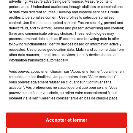
advertising; Measure advertising performance; Measure content
performance; Understand audiences through statistics or combinations
of data from different sources; Develop and improve services; Create
profiles to personalise content; Use profiles to select personalised
content; Use limited data to select content; Ensure security, prevent and
detect fraud, and fix errors; Deliver and present advertising and content;
Save and communicate privacy choices. These technologies may
process personal data such as IP address and browsing data to offer
following functionalities: Identify devices based on information actively
requested; Use precise geolocation data; Match and combine data from
other data sources; Link different devices; Identify devices based on
information transmitted automatically.
Vous pouvez accepter en cliquant sur "Accepter et fermer", ou affiner en
sélectionnant les finalités et/ou partenaires dans "Gérer mes choix".
Vous pouvez également refuser en cliquant sur "Continuer sans
accepter". Vos préférences ne s'appliqueront que pour ce site. Vous
Fred again.. et Latin Mafia dévoilent
Swedish House
pouvez mettre à jour vos choix, ou retirer votre consentement à tout
enfin leur mixtape créée en...
dévoilent « H
moment via le lien "Gérer les cookies" situé en bas de chaque page.
3 août 2026
31 juillet 2026
+ DE MUSIQUE
Accepter et fermer