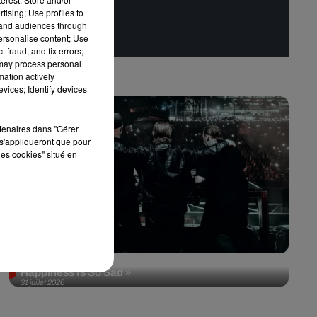
tising; Use profiles to
tand audiences through
personalise content; Use
 fraud, and fix errors;
 may process personal
mation actively
vices; Identify devices
rtenaires dans "Gérer
s'appliqueront que pour
les cookies" situé en
Swedish House Mafia et Lykke Li dévoilent «
Happiness Is So Sad »
31 juillet 2026