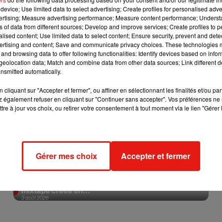
device; Use limited data to select advertising; Create profiles for personalised adver
vertising; Measure advertising performance; Measure content performance; Unders
Afficher l'élément
ns of data from different sources; Develop and improve services; Create profiles to 
alised content; Use limited data to select content; Ensure security, prevent and detect
ertising and content; Save and communicate privacy choices. These technologies
and browsing data to offer following functionalities: Identify devices based on infor
eolocation data; Match and combine data from other data sources; Link different de
nsmitted automatically.
cliquant sur "Accepter et fermer", ou affiner en sélectionnant les finalités et/ou pa
 également refuser en cliquant sur "Continuer sans accepter". Vos préférences ne 
tre à jour vos choix, ou retirer votre consentement à tout moment via le lien "Gérer 
Gérer mes choix
Accepter et fermer
Fred again.. et Latin Mafia dévoilent enfin leur
mixtape créée en...
3 août 2026