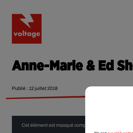
RADIO
ACTU
PODCA
Anne-Marie & Ed Sh
Publié : 12 juillet 2018
Cet élément est masqué compte-tenu du refus du dépôt
We and
our (447) partn