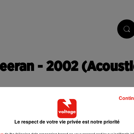
STS
JEUX
RÉGIE PUB
CONTACT
eeran - 2002 (Acousti
Contin
Le respect de votre vie privée est notre priorité
 de cookies que vous avez exprimé. Si vous souhaitez l'afficher,
bouton ci-dessous.
ers
do the following data processing based on your consent and/or our legitimate int