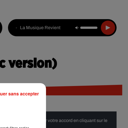
Live :
National
Webradios
Podcasts
La Musique Revient
-
c version)
uer sans accepter
 merci de nous donner votre accord en cliquant sur le
erest: Store and/or