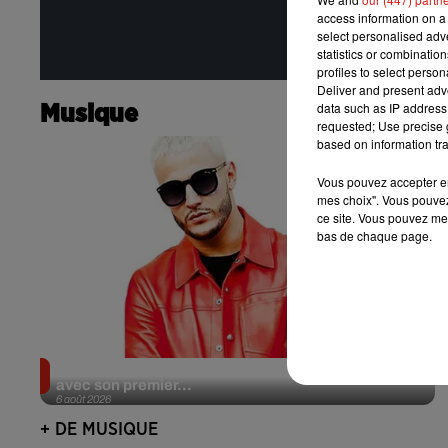
access information on a 
select personalised ad
statistics or combinatio
profiles to select person
Deliver and present adv
data such as IP address 
Musique
requested; Use precise g
based on information tra
Vous pouvez accepter en 
mes choix". Vous pouvez
ce site. Vous pouvez met
bas de chaque page.
Il y a 10 ans, DJ Snake changeait de dimension
avec son premier...
6 août 2026
+ DE MUSIQUE