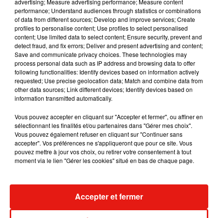
advertising; Measure advertising performance; Measure content
performance; Understand audiences through statistics or combinations
of data from different sources; Develop and improve services; Create
profiles to personalise content; Use profiles to select personalised
content; Use limited data to select content; Ensure security, prevent and
detect fraud, and fix errors; Deliver and present advertising and content;
Save and communicate privacy choices. These technologies may
process personal data such as IP address and browsing data to offer
following functionalities: Identify devices based on information actively
requested; Use precise geolocation data; Match and combine data from
other data sources; Link different devices; Identify devices based on
information transmitted automatically.
Vous pouvez accepter en cliquant sur "Accepter et fermer", ou affiner en
sélectionnant les finalités et/ou partenaires dans "Gérer mes choix".
Vous pouvez également refuser en cliquant sur "Continuer sans
accepter". Vos préférences ne s'appliqueront que pour ce site. Vous
Il y a 10 ans, DJ Snake changeait de
Fred again.. e
pouvez mettre à jour vos choix, ou retirer votre consentement à tout
dimension avec son premier...
enfin leur mix
moment via le lien "Gérer les cookies" situé en bas de chaque page.
6 août 2026
3 août 2026
+ DE MUSIQUE
Accepter et fermer