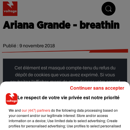
Addictive Radio
Ariana Grande - breathin
Publié : 9 novembre 2018
Cet élément est masqué compte-tenu du refus du
dépôt de cookies que vous avez exprimé. Si vous
souhaitez l'afficher, merci de nous donner votre accord
Continuer sans accepter
en cliquant sur le bouton ci-dessous.
Le respect de votre vie privée est notre priorité
Afficher l'élément
We and
our (447) partners
do the following data processing based on
your consent and/or our legitimate interest: Store and/or access
information on a device; Use limited data to select advertising; Create
Musique
profiles for personalised advertising; Use profiles to select personalised