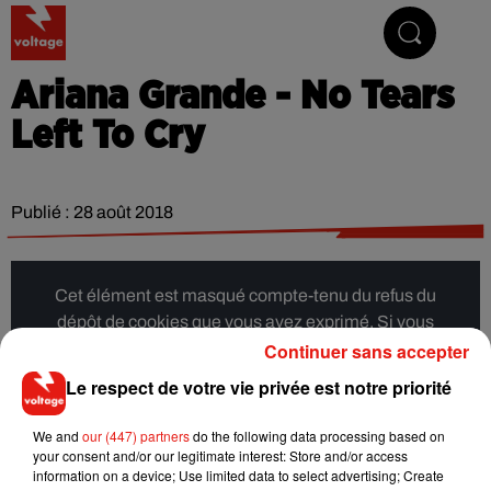
Addictive Radio
Ariana Grande - No Tears
Left To Cry
Publié : 28 août 2018
Cet élément est masqué compte-tenu du refus du
dépôt de cookies que vous avez exprimé. Si vous
Continuer sans accepter
souhaitez l'afficher, merci de nous donner votre accord
en cliquant sur le bouton ci-dessous.
Le respect de votre vie privée est notre priorité
Afficher l'élément
We and
our (447) partners
do the following data processing based on
your consent and/or our legitimate interest: Store and/or access
information on a device; Use limited data to select advertising; Create