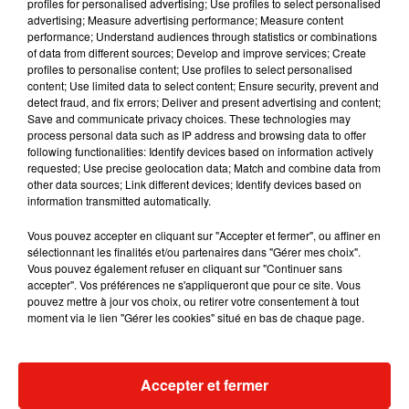
profiles for personalised advertising; Use profiles to select personalised
Musique
advertising; Measure advertising performance; Measure content
performance; Understand audiences through statistics or combinations
of data from different sources; Develop and improve services; Create
profiles to personalise content; Use profiles to select personalised
content; Use limited data to select content; Ensure security, prevent and
detect fraud, and fix errors; Deliver and present advertising and content;
Save and communicate privacy choices. These technologies may
process personal data such as IP address and browsing data to offer
following functionalities: Identify devices based on information actively
requested; Use precise geolocation data; Match and combine data from
other data sources; Link different devices; Identify devices based on
information transmitted automatically.
Vous pouvez accepter en cliquant sur "Accepter et fermer", ou affiner en
sélectionnant les finalités et/ou partenaires dans "Gérer mes choix".
Vous pouvez également refuser en cliquant sur "Continuer sans
accepter". Vos préférences ne s'appliqueront que pour ce site. Vous
pouvez mettre à jour vos choix, ou retirer votre consentement à tout
RÜFÜS DU SOL annonce un nouvel
Angèle et Amé
moment via le lien "Gérer les cookies" situé en bas de chaque page.
album après sa tournée mondiale
collaboration
7 août 2026
7 août 2026
+ DE MUSIQUE
Accepter et fermer