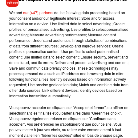
We and
our (447) partners
do the following data processing based on
your consent and/or our legitimate interest: Store and/or access
information on a device; Use limited data to select advertising; Create
profiles for personalised advertising; Use profiles to select personalised
advertising; Measure advertising performance; Measure content
performance; Understand audiences through statistics or combinations
of data from different sources; Develop and improve services; Create
Robin Schulz & Dennis
profiles to personalise content; Use profiles to select personalised
Lloyd - Young Right Now
content; Use limited data to select content; Ensure security, prevent and
19 janvier 2022
detect fraud, and fix errors; Deliver and present advertising and content;
Save and communicate privacy choices. These technologies may
process personal data such as IP address and browsing data to offer
following functionalities: Identify devices based on information actively
requested; Use precise geolocation data; Match and combine data from
other data sources; Link different devices; Identify devices based on
information transmitted automatically.
Vous pouvez accepter en cliquant sur "Accepter et fermer", ou affiner en
sélectionnant les finalités et/ou partenaires dans "Gérer mes choix".
1
2
3
4
5
6
Vous pouvez également refuser en cliquant sur "Continuer sans
accepter". Vos préférences ne s'appliqueront que pour ce site. Vous
pouvez mettre à jour vos choix, ou retirer votre consentement à tout
moment via le lien "Gérer les cookies" situé en bas de chaque page.
Musique