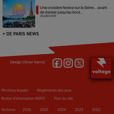
Une croisière festive sur la Seine… avant
de danser jusqu'au bout...
30 juillet 2026
+ DE PARIS NEWS
Design
Olivier Varma
Mentions légales
Règlements des jeux
Notice d’information RGPD
Plan du site
Archives
2026
2025
2024
2023
2022