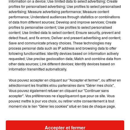
information on a device; Use limited data to select advertising; Create
profiles for personalised advertising; Use profiles to select personalised
advertising; Measure advertising performance; Measure content
Musique
performance; Understand audiences through statistics or combinations
of data from different sources; Develop and improve services; Create
profiles to personalise content; Use profiles to select personalised
content; Use limited data to select content; Ensure security, prevent and
detect fraud, and fix errors; Deliver and present advertising and content;
Save and communicate privacy choices. These technologies may
process personal data such as IP address and browsing data to offer
following functionalities: Identify devices based on information actively
requested; Use precise geolocation data; Match and combine data from
other data sources; Link different devices; Identify devices based on
information transmitted automatically.
Vous pouvez accepter en cliquant sur "Accepter et fermer", ou affiner en
sélectionnant les finalités et/ou partenaires dans "Gérer mes choix".
Vous pouvez également refuser en cliquant sur "Continuer sans
accepter". Vos préférences ne s'appliqueront que pour ce site. Vous
pouvez mettre à jour vos choix, ou retirer votre consentement à tout
moment via le lien "Gérer les cookies" situé en bas de chaque page.
RÜFÜS DU SOL annonce un nouvel
Angèle et Amé
album après sa tournée mondiale
collaboration
7 août 2026
7 août 2026
+ DE MUSIQUE
Accepter et fermer