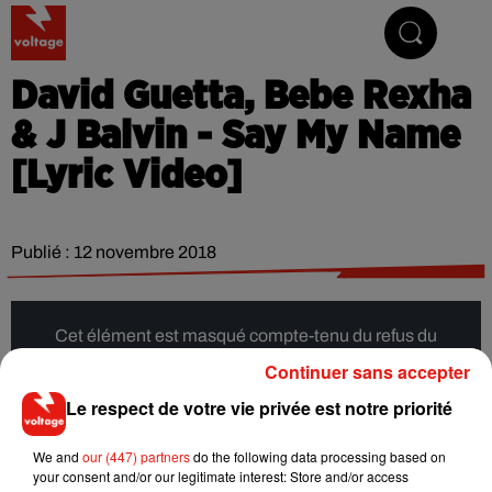
Addictive Radio
David Guetta, Bebe Rexha
& J Balvin - Say My Name
[Lyric Video]
Publié : 12 novembre 2018
Cet élément est masqué compte-tenu du refus du
dépôt de cookies que vous avez exprimé. Si vous
Continuer sans accepter
souhaitez l'afficher, merci de nous donner votre accord
Le respect de votre vie privée est notre priorité
en cliquant sur le bouton ci-dessous.
We and
our (447) partners
do the following data processing based on
Afficher l'élément
your consent and/or our legitimate interest: Store and/or access