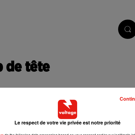
STS
JEUX
RÉGIE PUB
CONTACT
p de tête
Contin
Le respect de votre vie privée est notre priorité
 de cookies que vous avez exprimé. Si vous souhaitez l'afficher,
bouton ci-dessous.
ers
do the following data processing based on your consent and/or our legitimate int