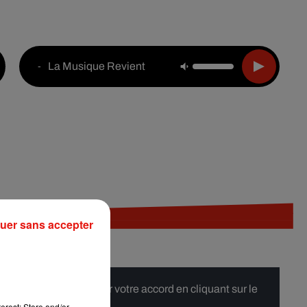
Live :
National
Webradios
Podcasts
La Musique Revient
-
uer sans accepter
 merci de nous donner votre accord en cliquant sur le
erest: Store and/or