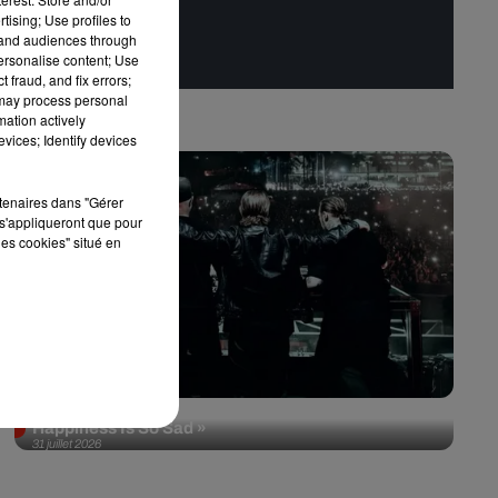
tising; Use profiles to
tand audiences through
personalise content; Use
 fraud, and fix errors;
 may process personal
mation actively
vices; Identify devices
rtenaires dans "Gérer
s'appliqueront que pour
les cookies" situé en
Swedish House Mafia et Lykke Li dévoilent «
Happiness Is So Sad »
31 juillet 2026