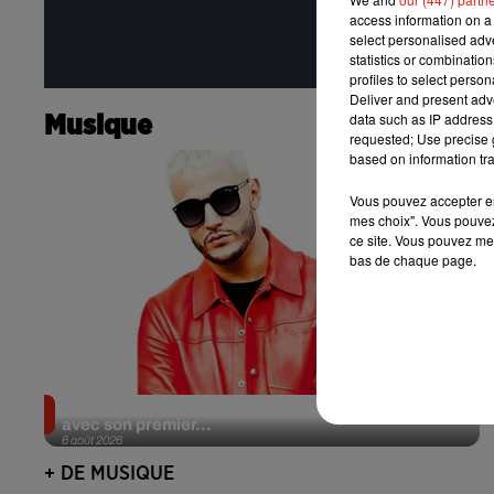
access information on a 
select personalised ad
statistics or combinatio
profiles to select person
Deliver and present adv
data such as IP address 
Musique
requested; Use precise g
based on information tra
Vous pouvez accepter en 
mes choix". Vous pouvez
ce site. Vous pouvez met
bas de chaque page.
Il y a 10 ans, DJ Snake changeait de dimension
avec son premier...
6 août 2026
+ DE MUSIQUE