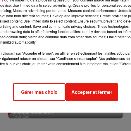
device; Use limited data to select advertising; Create profiles for personalised adver
vertising; Measure advertising performance; Measure content performance; Unders
Afficher l'élément
ns of data from different sources; Develop and improve services; Create profiles to 
alised content; Use limited data to select content; Ensure security, prevent and detect
ertising and content; Save and communicate privacy choices. These technologies
and browsing data to offer following functionalities: Identify devices based on infor
eolocation data; Match and combine data from other data sources; Link different de
nsmitted automatically.
cliquant sur "Accepter et fermer", ou affiner en sélectionnant les finalités et/ou pa
 également refuser en cliquant sur "Continuer sans accepter". Vos préférences ne 
tre à jour vos choix, ou retirer votre consentement à tout moment via le lien "Gérer 
Gérer mes choix
Accepter et fermer
Fred again.. et Latin Mafia dévoilent enfin leur
mixtape créée en...
3 août 2026