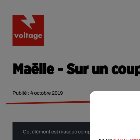
RADIO
ACTU
PODCA
Maëlle - Sur un cou
Publié : 4 octobre 2019
Cet élément est masqué compte-tenu du refus du dépôt
We and
our (447) partn