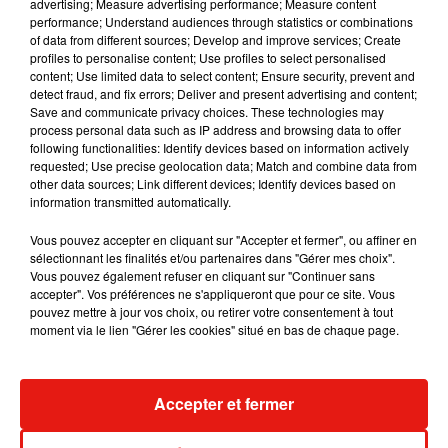
advertising; Measure advertising performance; Measure content
performance; Understand audiences through statistics or combinations
of data from different sources; Develop and improve services; Create
profiles to personalise content; Use profiles to select personalised
content; Use limited data to select content; Ensure security, prevent and
detect fraud, and fix errors; Deliver and present advertising and content;
Save and communicate privacy choices. These technologies may
process personal data such as IP address and browsing data to offer
following functionalities: Identify devices based on information actively
requested; Use precise geolocation data; Match and combine data from
other data sources; Link different devices; Identify devices based on
information transmitted automatically.
Vous pouvez accepter en cliquant sur "Accepter et fermer", ou affiner en
sélectionnant les finalités et/ou partenaires dans "Gérer mes choix".
Vous pouvez également refuser en cliquant sur "Continuer sans
accepter". Vos préférences ne s'appliqueront que pour ce site. Vous
RÜFÜS DU SOL annonce un nouvel
Angèle et Amé
pouvez mettre à jour vos choix, ou retirer votre consentement à tout
album après sa tournée mondiale
collaboration
moment via le lien "Gérer les cookies" situé en bas de chaque page.
7 août 2026
7 août 2026
+ DE MUSIQUE
Accepter et fermer