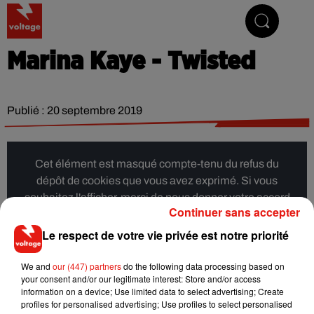
Addictive Radio
Marina Kaye - Twisted
Publié : 20 septembre 2019
Cet élément est masqué compte-tenu du refus du
dépôt de cookies que vous avez exprimé. Si vous
souhaitez l'afficher, merci de nous donner votre accord
Continuer sans accepter
en cliquant sur le bouton ci-dessous.
Le respect de votre vie privée est notre priorité
Afficher l'élément
We and
our (447) partners
do the following data processing based on
your consent and/or our legitimate interest: Store and/or access
information on a device; Use limited data to select advertising; Create
Musique
profiles for personalised advertising; Use profiles to select personalised