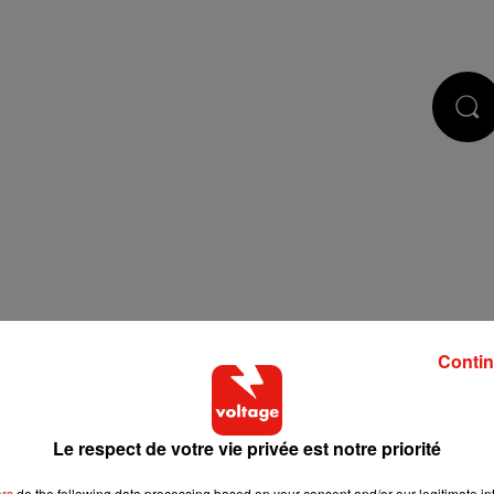
STS
JEUX
RÉGIE PUB
CONTACT
Contin
Le respect de votre vie privée est notre priorité
 de cookies que vous avez exprimé. Si vous souhaitez l'afficher,
bouton ci-dessous.
ers
do the following data processing based on your consent and/or our legitimate int