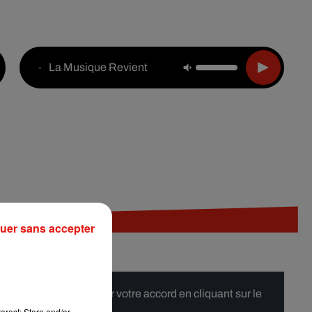
Live :
National
Webradios
Podcasts
La Musique Revient
-
uer sans accepter
 merci de nous donner votre accord en cliquant sur le
erest: Store and/or