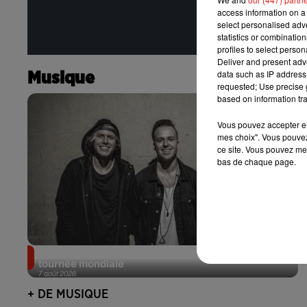
access information on a 
select personalised ad
statistics or combinatio
profiles to select person
Deliver and present adv
data such as IP address 
Musique
requested; Use precise g
based on information tra
Vous pouvez accepter en 
mes choix". Vous pouvez
ce site. Vous pouvez met
bas de chaque page.
RÜFÜS DU SOL annonce un nouvel album après sa
tournée mondiale
7 août 2026
+ DE MUSIQUE