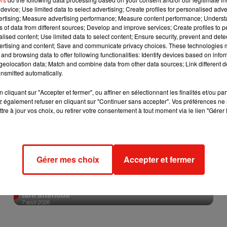
device; Use limited data to select advertising; Create profiles for personalised adver
vertising; Measure advertising performance; Measure content performance; Unders
Afficher l'élément
ns of data from different sources; Develop and improve services; Create profiles to 
alised content; Use limited data to select content; Ensure security, prevent and detect
ertising and content; Save and communicate privacy choices. These technologies
and browsing data to offer following functionalities: Identify devices based on infor
eolocation data; Match and combine data from other data sources; Link different de
nsmitted automatically.
cliquant sur "Accepter et fermer", ou affiner en sélectionnant les finalités et/ou pa
 également refuser en cliquant sur "Continuer sans accepter". Vos préférences ne 
tre à jour vos choix, ou retirer votre consentement à tout moment via le lien "Gérer 
Gérer mes choix
Accepter et fermer
Angèle et Amélie Lens dévoilent leur collaboration
tant attendue
7 août 2026