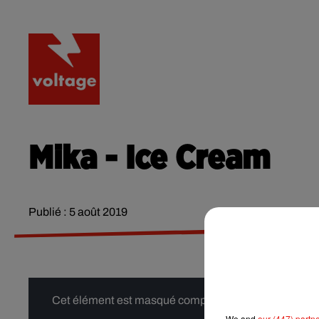
RADIO
ACTU
PODCA
Mika - Ice Cream
Publié : 5 août 2019
Cet élément est masqué compte-tenu du refus du dépôt
We and
our (447) partn