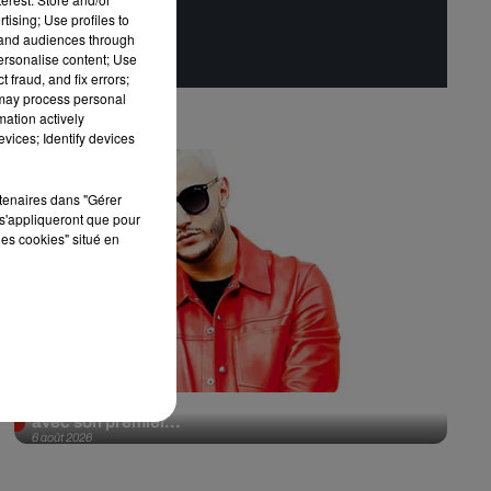
tising; Use profiles to
tand audiences through
personalise content; Use
 fraud, and fix errors;
 may process personal
mation actively
vices; Identify devices
rtenaires dans "Gérer
s'appliqueront que pour
les cookies" situé en
Il y a 10 ans, DJ Snake changeait de dimension
avec son premier...
6 août 2026