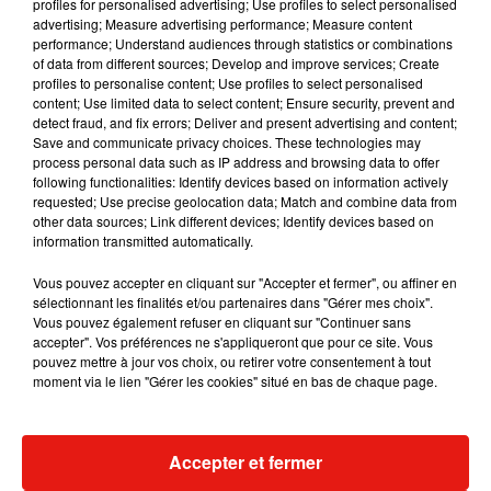
profiles for personalised advertising; Use profiles to select personalised
Musique
advertising; Measure advertising performance; Measure content
performance; Understand audiences through statistics or combinations
of data from different sources; Develop and improve services; Create
profiles to personalise content; Use profiles to select personalised
content; Use limited data to select content; Ensure security, prevent and
detect fraud, and fix errors; Deliver and present advertising and content;
Save and communicate privacy choices. These technologies may
process personal data such as IP address and browsing data to offer
following functionalities: Identify devices based on information actively
requested; Use precise geolocation data; Match and combine data from
other data sources; Link different devices; Identify devices based on
information transmitted automatically.
Vous pouvez accepter en cliquant sur "Accepter et fermer", ou affiner en
sélectionnant les finalités et/ou partenaires dans "Gérer mes choix".
Vous pouvez également refuser en cliquant sur "Continuer sans
accepter". Vos préférences ne s'appliqueront que pour ce site. Vous
pouvez mettre à jour vos choix, ou retirer votre consentement à tout
Fred again.. et Latin Mafia dévoilent
Swedish House
moment via le lien "Gérer les cookies" situé en bas de chaque page.
enfin leur mixtape créée en...
dévoilent « H
3 août 2026
31 juillet 2026
+ DE MUSIQUE
Accepter et fermer