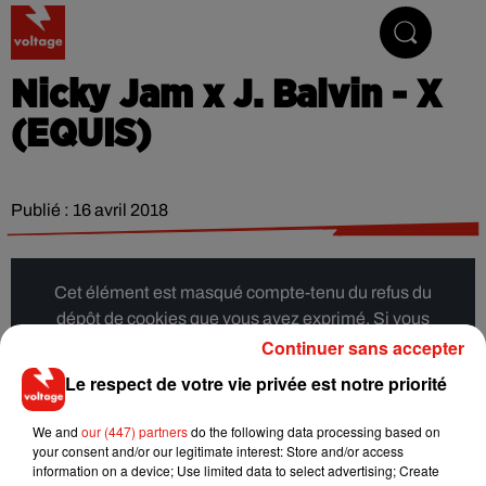
Addictive Radio
Nicky Jam x J. Balvin - X
(EQUIS)
Publié : 16 avril 2018
Cet élément est masqué compte-tenu du refus du
dépôt de cookies que vous avez exprimé. Si vous
Continuer sans accepter
souhaitez l'afficher, merci de nous donner votre accord
en cliquant sur le bouton ci-dessous.
Le respect de votre vie privée est notre priorité
Afficher l'élément
We and
our (447) partners
do the following data processing based on
your consent and/or our legitimate interest: Store and/or access
information on a device; Use limited data to select advertising; Create