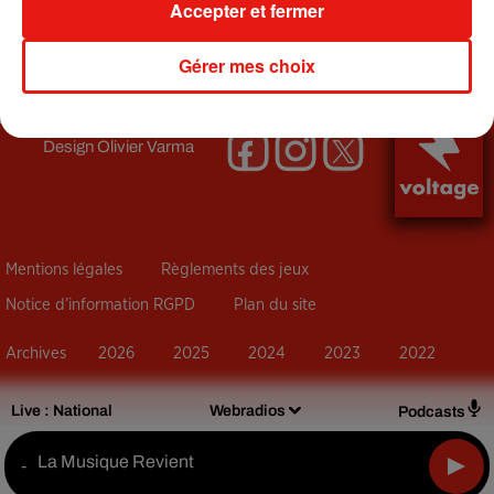
Accepter et fermer
+ DE MUSIQUE
Gérer mes choix
Design
Olivier Varma
Mentions légales
Règlements des jeux
Notice d’information RGPD
Plan du site
Archives
2026
2025
2024
2023
2022
Live :
National
Webradios
Podcasts
La Musique Revient
-