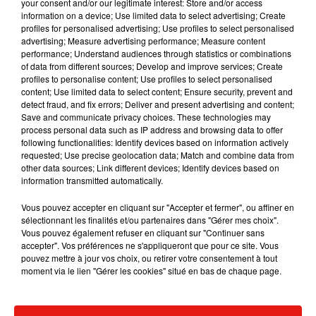
your consent and/or our legitimate interest: Store and/or access
Afficher l'élément
information on a device; Use limited data to select advertising; Create
profiles for personalised advertising; Use profiles to select personalised
advertising; Measure advertising performance; Measure content
performance; Understand audiences through statistics or combinations
Musique
of data from different sources; Develop and improve services; Create
profiles to personalise content; Use profiles to select personalised
content; Use limited data to select content; Ensure security, prevent and
detect fraud, and fix errors; Deliver and present advertising and content;
Save and communicate privacy choices. These technologies may
process personal data such as IP address and browsing data to offer
following functionalities: Identify devices based on information actively
requested; Use precise geolocation data; Match and combine data from
other data sources; Link different devices; Identify devices based on
information transmitted automatically.
Vous pouvez accepter en cliquant sur "Accepter et fermer", ou affiner en
sélectionnant les finalités et/ou partenaires dans "Gérer mes choix".
Vous pouvez également refuser en cliquant sur "Continuer sans
accepter". Vos préférences ne s'appliqueront que pour ce site. Vous
pouvez mettre à jour vos choix, ou retirer votre consentement à tout
moment via le lien "Gérer les cookies" situé en bas de chaque page.
RÜFÜS DU SOL annonce un nouvel
Angèle et Amé
album après sa tournée mondiale
collaboration
7 août 2026
7 août 2026