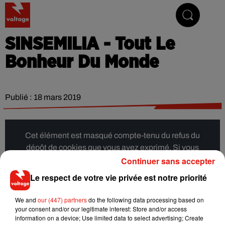
Addictive Radio
SINSEMILIA - Tout Le
Bonheur Du Monde
Publié : 18 mars 2019
Cet élément est masqué compte-tenu du refus du
dépôt de cookies que vous avez exprimé. Si vous
Continuer sans accepter
souhaitez l'afficher, merci de nous donner votre accord
en cliquant sur le bouton ci-dessous.
Le respect de votre vie privée est notre priorité
Afficher l'élément
We and
our (447) partners
do the following data processing based on
your consent and/or our legitimate interest: Store and/or access
information on a device; Use limited data to select advertising; Create