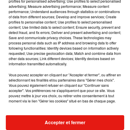
profiles for personalised advertising; Use profiles to select personalised
Musique
advertising; Measure advertising performance; Measure content
performance; Understand audiences through statistics or combinations
of data from different sources; Develop and improve services; Create
profiles to personalise content; Use profiles to select personalised
content; Use limited data to select content; Ensure security, prevent and
detect fraud, and fix errors; Deliver and present advertising and content;
Save and communicate privacy choices. These technologies may
process personal data such as IP address and browsing data to offer
following functionalities: Identify devices based on information actively
requested; Use precise geolocation data; Match and combine data from
other data sources; Link different devices; Identify devices based on
information transmitted automatically.
Vous pouvez accepter en cliquant sur "Accepter et fermer", ou affiner en
sélectionnant les finalités et/ou partenaires dans "Gérer mes choix".
Vous pouvez également refuser en cliquant sur "Continuer sans
accepter". Vos préférences ne s'appliqueront que pour ce site. Vous
pouvez mettre à jour vos choix, ou retirer votre consentement à tout
RÜFÜS DU SOL annonce un nouvel
Angèle et Amé
moment via le lien "Gérer les cookies" situé en bas de chaque page.
album après sa tournée mondiale
collaboration
7 août 2026
7 août 2026
+ DE MUSIQUE
Accepter et fermer