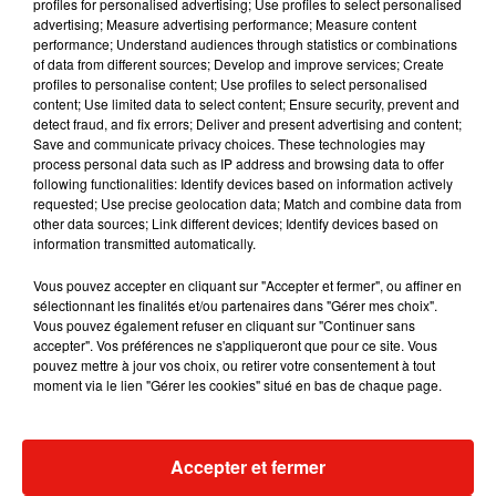
profiles for personalised advertising; Use profiles to select personalised
Musique
advertising; Measure advertising performance; Measure content
performance; Understand audiences through statistics or combinations
of data from different sources; Develop and improve services; Create
profiles to personalise content; Use profiles to select personalised
content; Use limited data to select content; Ensure security, prevent and
detect fraud, and fix errors; Deliver and present advertising and content;
Save and communicate privacy choices. These technologies may
process personal data such as IP address and browsing data to offer
following functionalities: Identify devices based on information actively
requested; Use precise geolocation data; Match and combine data from
other data sources; Link different devices; Identify devices based on
information transmitted automatically.
Vous pouvez accepter en cliquant sur "Accepter et fermer", ou affiner en
sélectionnant les finalités et/ou partenaires dans "Gérer mes choix".
Vous pouvez également refuser en cliquant sur "Continuer sans
accepter". Vos préférences ne s'appliqueront que pour ce site. Vous
pouvez mettre à jour vos choix, ou retirer votre consentement à tout
Fred again.. et Latin Mafia dévoilent
Swedish House
moment via le lien "Gérer les cookies" situé en bas de chaque page.
enfin leur mixtape créée en...
dévoilent « H
3 août 2026
31 juillet 2026
+ DE MUSIQUE
Accepter et fermer