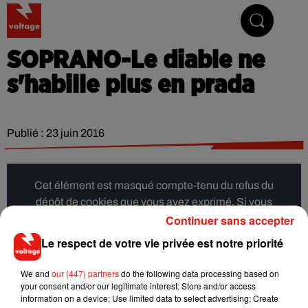
Addictive Radio
SOPRANO-Le diable ne
s'habille plus en prada
Publié : 23 juin 2016
Cet élément est masqué compte-tenu du refus du
dépôt de cookies que vous avez exprimé. Si vous
Continuer sans accepter
souhaitez l'afficher, merci de nous donner votre accord
en cliquant sur le bouton ci-dessous.
Le respect de votre vie privée est notre priorité
Afficher l'élément
We and
our (447) partners
do the following data processing based on
your consent and/or our legitimate interest: Store and/or access
information on a device; Use limited data to select advertising; Create