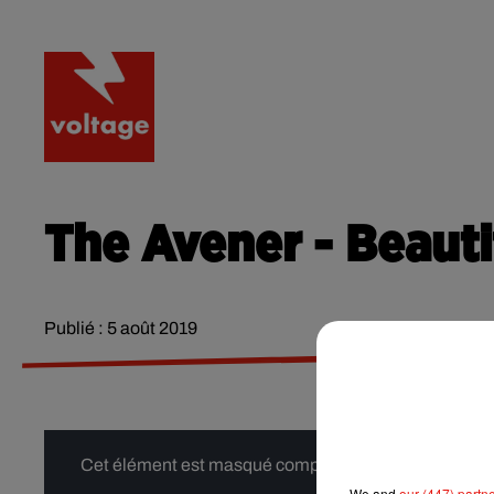
RADIO
ACTU
PODCA
The Avener - Beauti
Publié : 5 août 2019
Cet élément est masqué compte-tenu du refus du dépôt
We and
our (447) partn