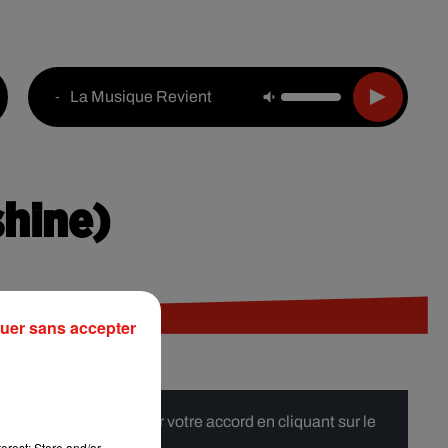
Live :
National
Webradios
Podcasts
La Musique Revient
-
shine)
uer sans accepter
 merci de nous donner votre accord en cliquant sur le
erest: Store and/or