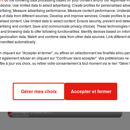
device; Use limited data to select advertising; Create profiles for personalised adver
vertising; Measure advertising performance; Measure content performance; Unders
Afficher l'élément
ns of data from different sources; Develop and improve services; Create profiles to 
alised content; Use limited data to select content; Ensure security, prevent and detect
ertising and content; Save and communicate privacy choices. These technologies
and browsing data to offer following functionalities: Identify devices based on infor
eolocation data; Match and combine data from other data sources; Link different de
nsmitted automatically.
cliquant sur "Accepter et fermer", ou affiner en sélectionnant les finalités et/ou pa
 également refuser en cliquant sur "Continuer sans accepter". Vos préférences ne 
tre à jour vos choix, ou retirer votre consentement à tout moment via le lien "Gérer 
Gérer mes choix
Accepter et fermer
Fred again.. et Latin Mafia dévoilent enfin leur
mixtape créée en...
3 août 2026