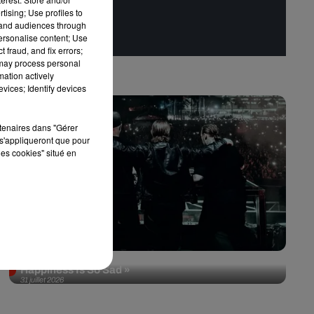
tising; Use profiles to
tand audiences through
personalise content; Use
 fraud, and fix errors;
 may process personal
mation actively
vices; Identify devices
rtenaires dans "Gérer
s'appliqueront que pour
les cookies" situé en
Swedish House Mafia et Lykke Li dévoilent «
Happiness Is So Sad »
31 juillet 2026