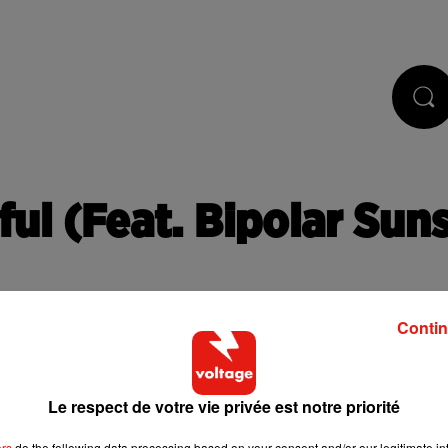
STS
JEUX
RÉGIE PUB
CONTACT
ful (Feat. Bipolar Sun
Contin
Le respect de votre vie privée est notre priorité
 de cookies que vous avez exprimé. Si vous souhaitez l'afficher,
bouton ci-dessous.
ers
do the following data processing based on your consent and/or our legitimate int