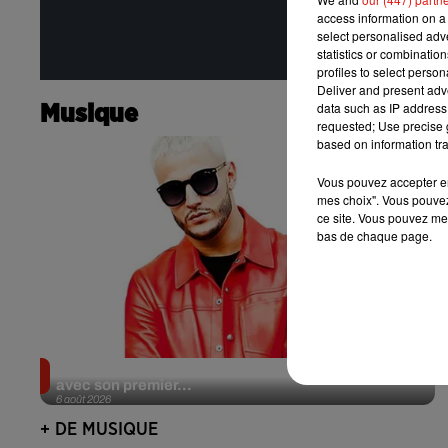
access information on a 
select personalised ad
statistics or combinatio
profiles to select person
Deliver and present adv
data such as IP address 
Musique
requested; Use precise g
based on information tra
Vous pouvez accepter en 
mes choix". Vous pouvez
ce site. Vous pouvez met
bas de chaque page.
Il y a 10 ans, DJ Snake changeait de dimension
avec son premier...
6 août 2026
+ DE MUSIQUE