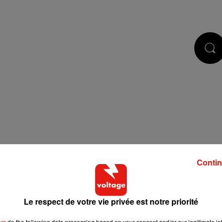
STS
JEUX
RÉGIE PUB
CONTACT
Contin
Le respect de votre vie privée est notre priorité
 de cookies que vous avez exprimé. Si vous souhaitez l'afficher,
bouton ci-dessous.
ers
do the following data processing based on your consent and/or our legitimate int