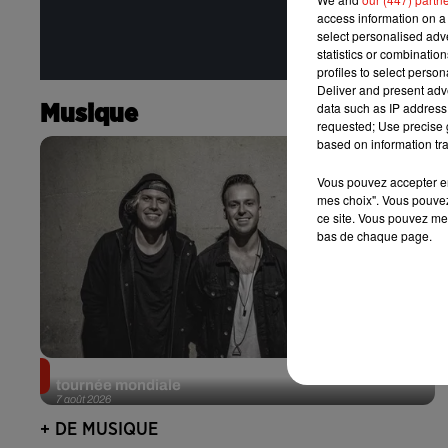
access information on a 
select personalised ad
statistics or combinatio
profiles to select person
Deliver and present adv
data such as IP address 
Musique
requested; Use precise g
based on information tra
Vous pouvez accepter en 
mes choix". Vous pouvez
ce site. Vous pouvez met
bas de chaque page.
RÜFÜS DU SOL annonce un nouvel album après sa
tournée mondiale
7 août 2026
+ DE MUSIQUE