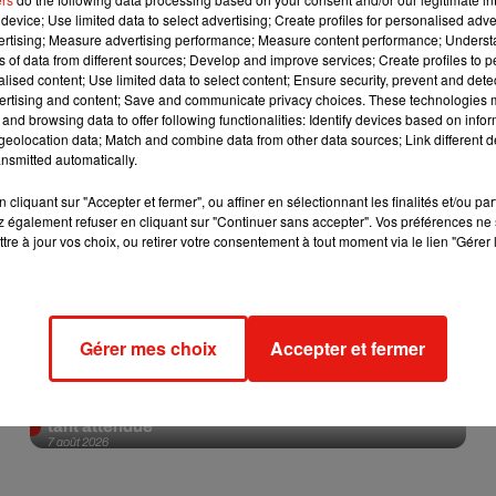
device; Use limited data to select advertising; Create profiles for personalised adver
vertising; Measure advertising performance; Measure content performance; Unders
Afficher l'élément
ns of data from different sources; Develop and improve services; Create profiles to 
alised content; Use limited data to select content; Ensure security, prevent and detect
ertising and content; Save and communicate privacy choices. These technologies
and browsing data to offer following functionalities: Identify devices based on infor
eolocation data; Match and combine data from other data sources; Link different de
nsmitted automatically.
cliquant sur "Accepter et fermer", ou affiner en sélectionnant les finalités et/ou pa
 également refuser en cliquant sur "Continuer sans accepter". Vos préférences ne 
tre à jour vos choix, ou retirer votre consentement à tout moment via le lien "Gérer 
Gérer mes choix
Accepter et fermer
Angèle et Amélie Lens dévoilent leur collaboration
tant attendue
7 août 2026