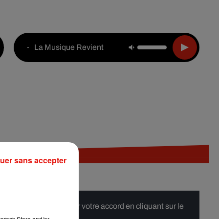
Live :
National
Webradios
Podcasts
La Musique Revient
-
uer sans accepter
 merci de nous donner votre accord en cliquant sur le
erest: Store and/or