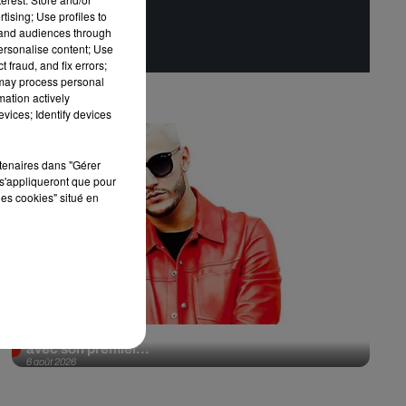
tising; Use profiles to
tand audiences through
personalise content; Use
 fraud, and fix errors;
 may process personal
mation actively
vices; Identify devices
rtenaires dans "Gérer
s'appliqueront que pour
les cookies" situé en
Il y a 10 ans, DJ Snake changeait de dimension
avec son premier...
6 août 2026