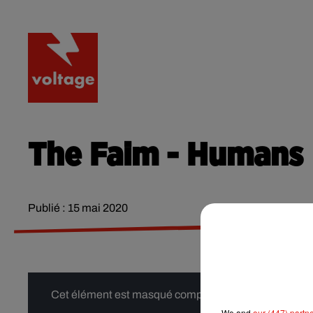
RADIO
ACTU
PODCA
The Faim - Humans
Publié : 15 mai 2020
Cet élément est masqué compte-tenu du refus du dépôt
We and
our (447) partn