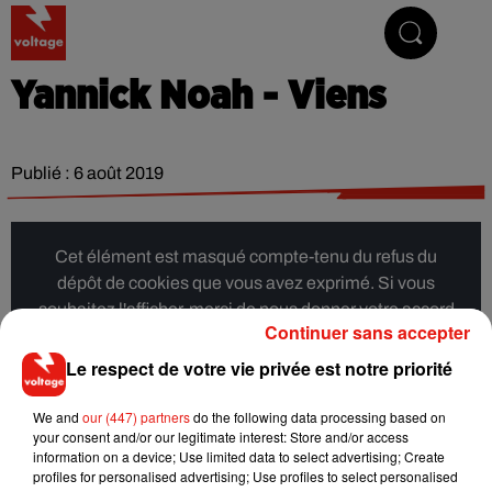
Addictive Radio
Yannick Noah - Viens
Publié : 6 août 2019
Cet élément est masqué compte-tenu du refus du
dépôt de cookies que vous avez exprimé. Si vous
souhaitez l'afficher, merci de nous donner votre accord
Continuer sans accepter
en cliquant sur le bouton ci-dessous.
Le respect de votre vie privée est notre priorité
Afficher l'élément
We and
our (447) partners
do the following data processing based on
your consent and/or our legitimate interest: Store and/or access
information on a device; Use limited data to select advertising; Create
Musique
profiles for personalised advertising; Use profiles to select personalised