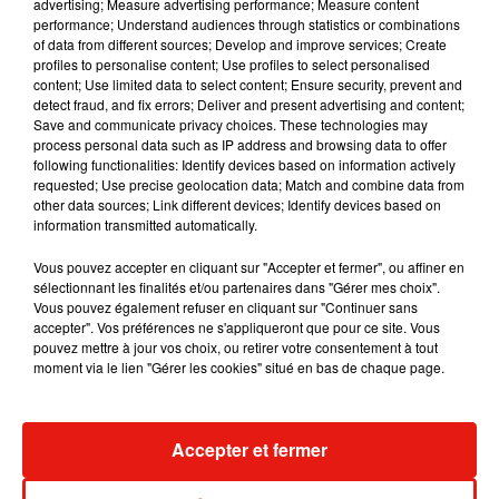
advertising; Measure advertising performance; Measure content
performance; Understand audiences through statistics or combinations
of data from different sources; Develop and improve services; Create
profiles to personalise content; Use profiles to select personalised
content; Use limited data to select content; Ensure security, prevent and
detect fraud, and fix errors; Deliver and present advertising and content;
Save and communicate privacy choices. These technologies may
process personal data such as IP address and browsing data to offer
following functionalities: Identify devices based on information actively
requested; Use precise geolocation data; Match and combine data from
other data sources; Link different devices; Identify devices based on
information transmitted automatically.
Vous pouvez accepter en cliquant sur "Accepter et fermer", ou affiner en
sélectionnant les finalités et/ou partenaires dans "Gérer mes choix".
Vous pouvez également refuser en cliquant sur "Continuer sans
accepter". Vos préférences ne s'appliqueront que pour ce site. Vous
RÜFÜS DU SOL annonce un nouvel
Angèle et Amé
pouvez mettre à jour vos choix, ou retirer votre consentement à tout
album après sa tournée mondiale
collaboration
moment via le lien "Gérer les cookies" situé en bas de chaque page.
7 août 2026
7 août 2026
+ DE MUSIQUE
Accepter et fermer