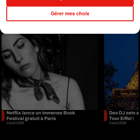
Musique
Gérer mes choix
Netflix lance un immense Book
Des DJ sets au
Festival gratuit à Paris
Tour Eiffel !
3 août 2026
3 août 2026
+ DE MUSIQUE