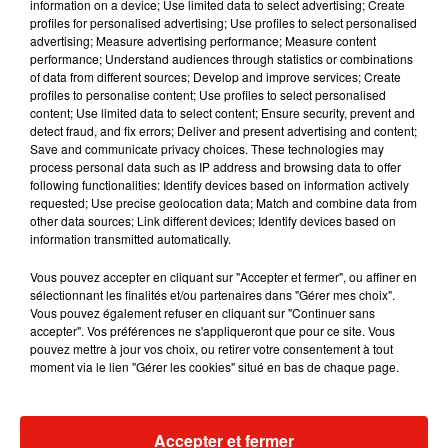
information on a device; Use limited data to select advertising; Create
11 juin 2026
profiles for personalised advertising; Use profiles to select personalised
advertising; Measure advertising performance; Measure content
performance; Understand audiences through statistics or combinations
of data from different sources; Develop and improve services; Create
profiles to personalise content; Use profiles to select personalised
content; Use limited data to select content; Ensure security, prevent and
detect fraud, and fix errors; Deliver and present advertising and content;
Save and communicate privacy choices. These technologies may
process personal data such as IP address and browsing data to offer
following functionalities: Identify devices based on information actively
Grandeur Nature à
requested; Use precise geolocation data; Match and combine data from
Sartrouville
other data sources; Link different devices; Identify devices based on
10 juin 2026
information transmitted automatically.
Vous pouvez accepter en cliquant sur "Accepter et fermer", ou affiner en
sélectionnant les finalités et/ou partenaires dans "Gérer mes choix".
Vous pouvez également refuser en cliquant sur "Continuer sans
accepter". Vos préférences ne s'appliqueront que pour ce site. Vous
pouvez mettre à jour vos choix, ou retirer votre consentement à tout
moment via le lien "Gérer les cookies" situé en bas de chaque page.
13
14
15
16
17
18
19
Accepter et fermer