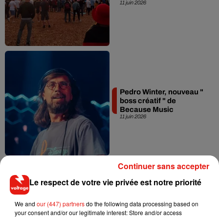
11 juin 2026
Pedro Winter, nouveau "
boss créatif " de
Because Music
11 juin 2026
Continuer sans accepter
Le respect de votre vie privée est notre priorité
We and
our (447) partners
do the following data processing based on
Paris sans écran : 2ème
your consent and/or our legitimate interest: Store and/or access
Journée Hors Ligne