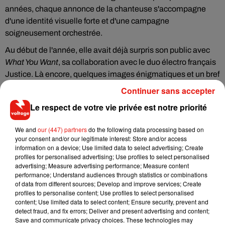
années, chaque annonce de la chanteuse s'accompagne
d'une identité visuelle forte et d'une campagne
soigneusement orchestrée.
Au début de l'année, elle avait déjà surpris son public avec
What You Want
, sa collaboration avec le duo électro français
Justice. Là encore, quelques images énigmatiques et un bref
extrait avaient suffi à créer l'attente autour du morceau.
Continuer sans accepter
Cette fois, l'univers de
Dis-le
semble s'orienter vers une
Le respect de votre vie privée est notre priorité
esthétique plus symbolique. La présence de cette statue
guerrière pourrait laisser entrevoir une chanson plus
We and
our (447) partners
do the following data processing based on
your consent and/or our legitimate interest: Store and/or access
personnelle ou engagée, même si aucun détail officiel n'a
information on a device; Use limited data to select advertising; Create
encore été communiqué sur son contenu.
profiles for personalised advertising; Use profiles to select personalised
advertising; Measure advertising performance; Measure content
En parallèle de cette annonce, Angèle a également mis à
performance; Understand audiences through statistics or combinations
disposition un lien permettant aux auditeurs de
of data from different sources; Develop and improve services; Create
préenregistrer
profiles to personalise content; Use profiles to select personalised
Dis-le
sur les plateformes de streaming. Une
content; Use limited data to select content; Ensure security, prevent and
manière de préparer le terrain avant la sortie officielle du titre.
detect fraud, and fix errors; Deliver and present advertising and content;
Save and communicate privacy choices. These technologies may
À 30 ans, Angèle continue de s'imposer comme l'une des