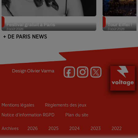
Netflix lance un immense Book
Des DJ sets au
Festival gratuit à Paris
Tour Eiffel !
3 août 2026
3 août 2026
+ DE PARIS NEWS
Design
Olivier Varma
Mentions légales
Règlements des jeux
Notice d’information RGPD
Plan du site
Archives
2026
2025
2024
2023
2022