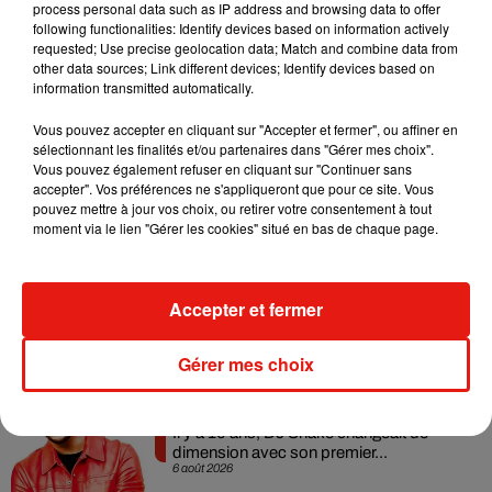
process personal data such as IP address and browsing data to offer
artistes francophones les plus influentes de sa génération.
following functionalities: Identify devices based on information actively
Avec
Dis-le
, la chanteuse belge ouvre un nouveau chapitre
requested; Use precise geolocation data; Match and combine data from
other data sources; Link different devices; Identify devices based on
musical qui suscite déjà une forte attente auprès de son
information transmitted automatically.
public.
Vous pouvez accepter en cliquant sur "Accepter et fermer", ou affiner en
sélectionnant les finalités et/ou partenaires dans "Gérer mes choix".
Vous pouvez également refuser en cliquant sur "Continuer sans
accepter". Vos préférences ne s'appliqueront que pour ce site. Vous
Musique
pouvez mettre à jour vos choix, ou retirer votre consentement à tout
moment via le lien "Gérer les cookies" situé en bas de chaque page.
Angèle et Amélie Lens dévoilent leur
Accepter et fermer
collaboration tant attendue
7 août 2026
Gérer mes choix
Il y a 10 ans, DJ Snake changeait de
dimension avec son premier...
6 août 2026