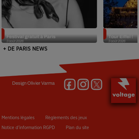
Netflix lance un immense Book
Des DJ sets au
Festival gratuit à Paris
Tour Eiffel !
3 août 2026
3 août 2026
+ DE PARIS NEWS
Design
Olivier Varma
Mentions légales
Règlements des jeux
Notice d’information RGPD
Plan du site