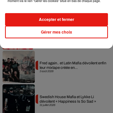
collaboration tant attendue
moment via le lien "Gérer les cookies" situé en bas de chaque page.
7 août 2026
Accepter et fermer
Il y a 10 ans, DJ Snake changeait de
Gérer mes choix
dimension avec son premier...
6 août 2026
Fred again.. et Latin Mafia dévoilent enfin
leur mixtape créée en...
3 août 2026
Swedish House Mafia et Lykke Li
dévoilent « Happiness Is So Sad »
31 juillet 2026