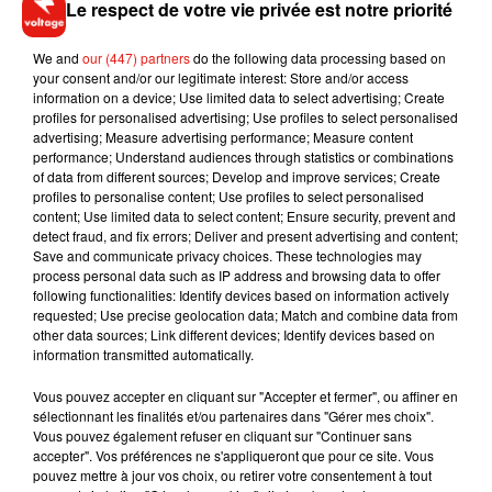
Le respect de votre vie privée est notre priorité
Entre doutes, défis et succès, ce documentaire est le moyen
de découvrir le parcours de Clara Luciani. La tâche de suivre
We and
our (447) partners
do the following data processing based on
l’artiste de 30 ans pendant deux ans a été confiée au
your consent and/or our legitimate interest: Store and/or access
réalisateur, Philippe Lézin. Comme il l’explique sur
information on a device; Use limited data to select advertising; Create
Instagram, le documentaire contient près de 1 800 plans de
profiles for personalised advertising; Use profiles to select personalised
advertising; Measure advertising performance; Measure content
la chanteuse et devrait durer 90 minutes.
performance; Understand audiences through statistics or combinations
of data from different sources; Develop and improve services; Create
profiles to personalise content; Use profiles to select personalised
content; Use limited data to select content; Ensure security, prevent and
detect fraud, and fix errors; Deliver and present advertising and content;
Musique
Save and communicate privacy choices. These technologies may
process personal data such as IP address and browsing data to offer
following functionalities: Identify devices based on information actively
requested; Use precise geolocation data; Match and combine data from
RÜFÜS DU SOL annonce un nouvel
other data sources; Link different devices; Identify devices based on
album après sa tournée mondiale
information transmitted automatically.
7 août 2026
Vous pouvez accepter en cliquant sur "Accepter et fermer", ou affiner en
sélectionnant les finalités et/ou partenaires dans "Gérer mes choix".
Vous pouvez également refuser en cliquant sur "Continuer sans
accepter". Vos préférences ne s'appliqueront que pour ce site. Vous
Angèle et Amélie Lens dévoilent leur
pouvez mettre à jour vos choix, ou retirer votre consentement à tout