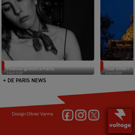
Netflix lance un immense Book
Des DJ sets au
Festival gratuit à Paris
Tour Eiffel !
3 août 2026
3 août 2026
+ DE PARIS NEWS
Design
Olivier Varma