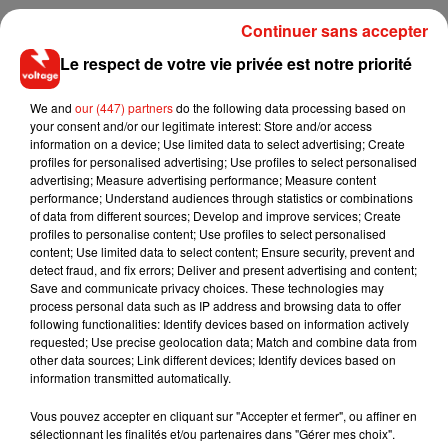
De son côté, la mairie de
Bobigny
cherche encore à
Continuer sans accepter
déterminer ce qu’il s’est exactement passé. « A priori,
Le respect de votre vie privée est notre priorité
l’enfant n’est jamais arrivé à l’étude. Il y a eu sûrement un
problème au niveau de la transition entre l’école et l’accueil
We and
our (447) partners
do the following data processing based on
périscolaire, décrit le cabinet du maire, Abdel Sadi (PCF)
your consent and/or our legitimate interest: Store and/or access
dans les colonnes du quotidien régional
. Nous tentons de
information on a device; Use limited data to select advertising; Create
profiles for personalised advertising; Use profiles to select personalised
voir s’il a
échappé
à la vigilance de l’Éducation nationale ». Il
advertising; Measure advertising performance; Measure content
ajoute que la municipalité va tout faire pour que cet incident
performance; Understand audiences through statistics or combinations
ne se renouvelle pas. « Il va nous falloir un peu de temps pour
of data from different sources; Develop and improve services; Create
profiles to personalise content; Use profiles to select personalised
éclaircir
tout cela. »
content; Use limited data to select content; Ensure security, prevent and
detect fraud, and fix errors; Deliver and present advertising and content;
Save and communicate privacy choices. These technologies may
process personal data such as IP address and browsing data to offer
following functionalities: Identify devices based on information actively
Musique
requested; Use precise geolocation data; Match and combine data from
other data sources; Link different devices; Identify devices based on
information transmitted automatically.
RÜFÜS DU SOL annonce un nouvel
Vous pouvez accepter en cliquant sur "Accepter et fermer", ou affiner en
album après sa tournée mondiale
sélectionnant les finalités et/ou partenaires dans "Gérer mes choix".
7 août 2026