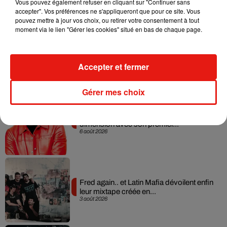
Vous pouvez également refuser en cliquant sur "Continuer sans
accepter". Vos préférences ne s'appliqueront que pour ce site. Vous
pouvez mettre à jour vos choix, ou retirer votre consentement à tout
moment via le lien "Gérer les cookies" situé en bas de chaque page.
Angèle et Amélie Lens dévoilent leur
collaboration tant attendue
7 août 2026
Accepter et fermer
Gérer mes choix
Il y a 10 ans, DJ Snake changeait de
dimension avec son premier...
6 août 2026
Fred again.. et Latin Mafia dévoilent enfin
leur mixtape créée en...
3 août 2026